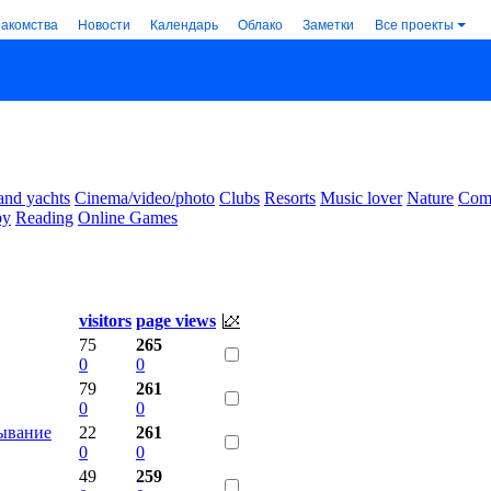
накомства
Новости
Календарь
Облако
Заметки
Все проекты
and yachts
Cinema/video/photo
Clubs
Resorts
Music lover
Nature
Comm
by
Reading
Online Games
visitors
page views
75
265
0
0
79
261
0
0
тывание
22
261
0
0
49
259