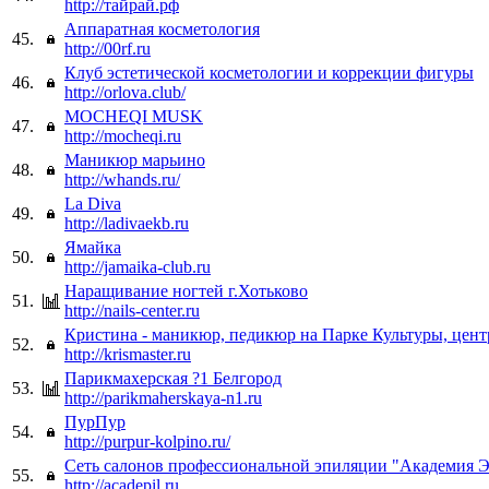
http://тайрай.рф
Аппаратная косметология
45.
http://00rf.ru
Клуб эстетической косметологии и коррекции фигуры
46.
http://orlova.club/
MOCHEQI MUSK
47.
http://mocheqi.ru
Маникюр марьино
48.
http://whands.ru/
La Diva
49.
http://ladivaekb.ru
Ямайка
50.
http://jamaika-club.ru
Наращивание ногтей г.Хотьково
51.
http://nails-center.ru
Кристина - маникюр, педикюр на Парке Культуры, цен
52.
http://krismaster.ru
Парикмахерская ?1 Белгород
53.
http://parikmaherskaya-n1.ru
ПурПур
54.
http://purpur-kolpino.ru/
Сеть салонов профессиональной эпиляции "Академия 
55.
http://acadepil.ru