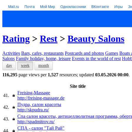
Mail.ru
Почта
Мой Мир
Одноклассники
ВКонтакте
Игры
З
Rating
>
Rest
>
Beauty Salons
Activities
Bars, cafes, restaurants
Postcards and photos
Games
Boats 
Salons
Family holiday, home, leisure
Events in the world of rest
Hob
day
week
month
116,295
page views per
1,527
resources; updated
03.05.2026 00:00
.
Site title
Freising-Massage
41.
http://freising-massage.de
Пудра, салон красоты
42.
http://skpudra.ru/
Cпа салон красоты, антицеллюлитная программа, обер
43.
http://spadmitrov.ru/
СПА - салон "Тай Рай"
44.