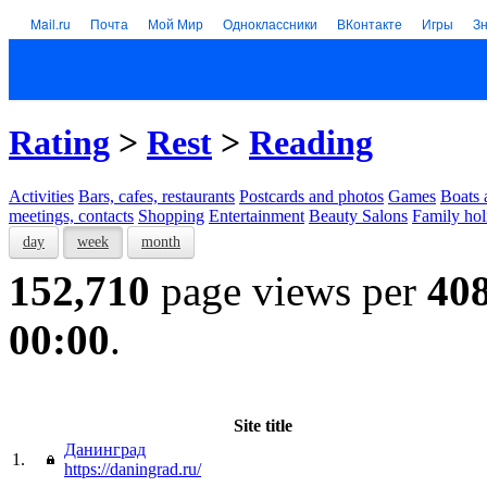
Mail.ru
Почта
Мой Мир
Одноклассники
ВКонтакте
Игры
З
Rating
>
Rest
>
Reading
Activities
Bars, cafes, restaurants
Postcards and photos
Games
Boats 
meetings, contacts
Shopping
Entertainment
Beauty Salons
Family hol
day
week
month
152,710
page views per
40
00:00
.
Site title
Данинград
1.
https://daningrad.ru/