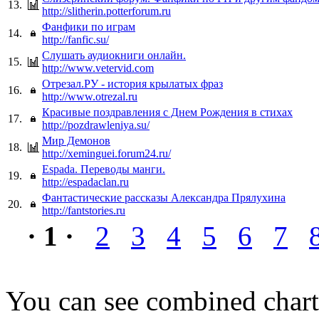
13.
http://slitherin.potterforum.ru
Фанфики по играм
14.
http://fanfic.su/
Слушать аудиокниги онлайн.
15.
http://www.vetervid.com
Отрезал.РУ - история крылатых фраз
16.
http://www.otrezal.ru
Красивые поздравления с Днем Рождения в стихах
17.
http://pozdrawleniya.su/
Мир Демонов
18.
http://xeminguei.forum24.ru/
Espada. Переводы манги.
19.
http://espadaclan.ru
Фантастические рассказы Александра Прялухина
20.
http://fantstories.ru
· 1 ·
2
3
4
5
6
7
You can see combined chart