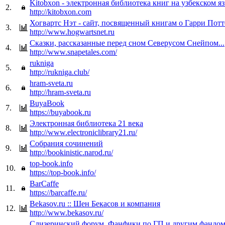
Kitobxon - электронная библиотека книг на узбекском я
2.
http://kitobxon.com
Хогвартс Нэт - сайт, посвященный книгам о Гарри Потт
3.
http://www.hogwartsnet.ru
Сказки, рассказанные перед сном Северусом Снейпом...
4.
http://www.snapetales.com/
rukniga
5.
http://rukniga.club/
hram-sveta.ru
6.
http://hram-sveta.ru
BuyaBook
7.
https://buyabook.ru
Электронная библиотека 21 века
8.
http://www.electroniclibrary21.ru/
Собрания сочинений
9.
http://bookinistic.narod.ru/
top-book.info
10.
https://top-book.info/
BarCaffe
11.
https://barcaffe.ru/
Bekasov.ru :: Шен Бекасов и компания
12.
http://www.bekasov.ru/
Слизеринский форум. Фанфики по ГП и другим фандо