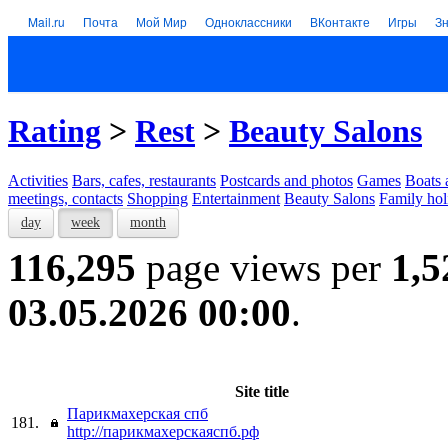
Mail.ru
Почта
Мой Мир
Одноклассники
ВКонтакте
Игры
З
Rating
>
Rest
>
Beauty Salons
Activities
Bars, cafes, restaurants
Postcards and photos
Games
Boats 
meetings, contacts
Shopping
Entertainment
Beauty Salons
Family hol
day
week
month
116,295
page views per
1,5
03.05.2026 00:00
.
Site title
Парикмахерская спб
181.
http://парикмахерскаяспб.рф