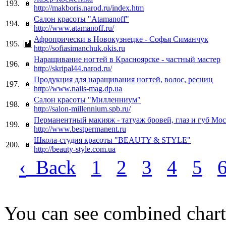
193.
http://makboris.narod.ru/index.htm
Салон красоты "Atamanoff"
194.
http://www.atamanoff.ru/
Афропрически в Новокузнецке - Софья Симанчук
195.
http://sofiasimanchuk.okis.ru
Наращивание ногтей в Красноярске - частный мастер
196.
http://skripal44.narod.ru/
Продукция для наращивания ногтей, волос, ресниц
197.
http://www.nails-mag.dp.ua
Салон красоты "Милленниум"
198.
http://salon-millennium.spb.ru/
Перманентный макияж - татуаж бровей, глаз и губ Мо
199.
http://www.bestpermanent.ru
Школа-студия красоты "BEAUTY & STYLE"
200.
http://beauty-style.com.ua
‹
Back
1
2
3
4
5
You can see combined chart