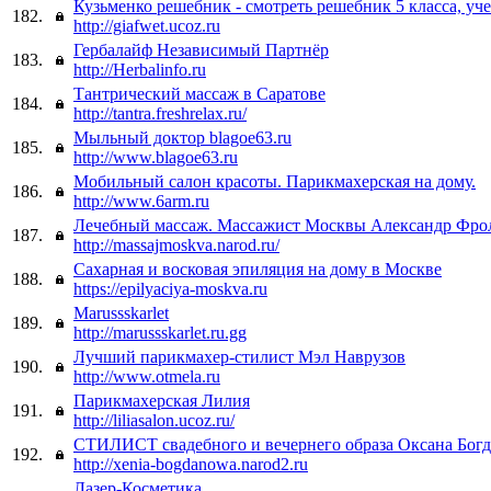
Кузьменко решебник - смотреть решебник 5 класса, уч
182.
http://giafwet.ucoz.ru
Гербалайф Независимый Партнёр
183.
http://Herbalinfo.ru
Тантрический массаж в Саратове
184.
http://tantra.freshrelax.ru/
Мыльный доктор blagoe63.ru
185.
http://www.blagoe63.ru
Мобильный салон красоты. Парикмахерская на дому.
186.
http://www.6arm.ru
Лечебный массаж. Массажист Москвы Александр Фро
187.
http://massajmoskva.narod.ru/
Cахарная и восковая эпиляция на дому в Москве
188.
https://epilyaciya-moskva.ru
Marussskarlet
189.
http://marussskarlet.ru.gg
Лучший парикмахер-стилист Мэл Наврузов
190.
http://www.otmela.ru
Парикмахерская Лилия
191.
http://liliasalon.ucoz.ru/
СТИЛИСТ свадебного и вечернего образа Оксана Бог
192.
http://xenia-bogdanowa.narod2.ru
Лазер-Косметика