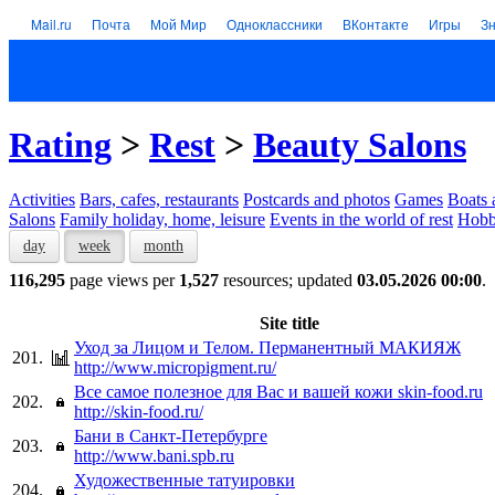
Mail.ru
Почта
Мой Мир
Одноклассники
ВКонтакте
Игры
З
Rating
>
Rest
>
Beauty Salons
Activities
Bars, cafes, restaurants
Postcards and photos
Games
Boats 
Salons
Family holiday, home, leisure
Events in the world of rest
Hob
day
week
month
116,295
page views per
1,527
resources; updated
03.05.2026 00:00
.
Site title
Уход за Лицом и Телом. Перманентный МАКИЯЖ
201.
http://www.micropigment.ru/
Все самое полезное для Вас и вашей кожи skin-food.ru
202.
http://skin-food.ru/
Бани в Санкт-Петербурге
203.
http://www.bani.spb.ru
Художественные татуировки
204.