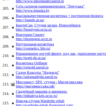
http://www.tatoomaster.narod.ru
Сеть салонов-парикмахерских "Ленуська"
205.
http://www.lenuska.by
Высококачественная косметика + построения бизнеса
206.
http://1tiande.at.ua/
БьютиСан, Студия загара, Новосибирск
207.
http://beautysun.ucoz.ru
Виктория Сикрет
208.
http://shopingnn.ucoz.ru
Натуральная косметика
209.
http://cosmetics.3dn.ru/
Наращивание ногтей френч, под лак, укрепление нату
210.
http://nogti-dp.at.ua/
Косметика Oriflame
211.
http://origold.narod.ru
Салон Красоты "Надежда"
212.
http://salonnadejda.narod.ru
Массажист, SPA, студия - Магия массажа
213.
https://магиямассажа.рф/
Свадебный макияж и маникюр.
214.
http://mihaleva-kris.ucoz.ru/
Имидж-студия Wardrobe rehab
215.
http://wardrobe-rehab.livejournal.com/