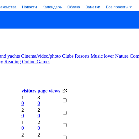
накомства
Новости
Календарь
Облако
Заметки
Все проекты
and yachts
Cinema/video/photo
Clubs
Resorts
Music lover
Nature
Comm
by
Reading
Online Games
visitors
page views
1
3
0
0
2
2
0
0
1
2
0
0
2
2