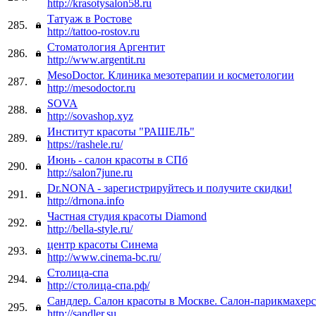
http://krasotysalon58.ru
Татуаж в Ростове
285.
http://tattoo-rostov.ru
Стоматология Аргентит
286.
http://www.argentit.ru
MesoDoctor. Клиника мезотерапии и косметологии
287.
http://mesodoctor.ru
SOVA
288.
http://sovashop.xyz
Институт красоты "РАШЕЛЬ"
289.
https://rashele.ru/
Июнь - салон красоты в СПб
290.
http://salon7june.ru
Dr.NONA - зарегистрируйтесь и получите скидки!
291.
http://drnona.info
Частная студия красоты Diamond
292.
http://bella-style.ru/
центр красоты Синема
293.
http://www.cinema-bc.ru/
Столица-спа
294.
http://столица-спа.рф/
Сандлер. Салон красоты в Москве. Салон-парикмахерс
295.
http://sandler.su