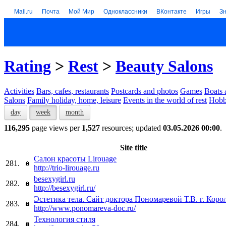
Mail.ru
Почта
Мой Мир
Одноклассники
ВКонтакте
Игры
З
Rating
>
Rest
>
Beauty Salons
Activities
Bars, cafes, restaurants
Postcards and photos
Games
Boats 
Salons
Family holiday, home, leisure
Events in the world of rest
Hob
day
week
month
116,295
page views per
1,527
resources; updated
03.05.2026 00:00
.
Site title
Салон красоты Lirouage
281.
http://trio-lirouage.ru
besexygirl.ru
282.
http://besexygirl.ru/
Эстетика тела. Сайт доктора Пономаревой Т.В. г. Коро
283.
http://www.ponomareva-doc.ru/
Технология стиля
284.