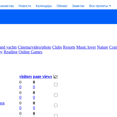
накомства
Новости
Календарь
Облако
Заметки
Все проекты
and yachts
Cinema/video/photo
Clubs
Resorts
Music lover
Nature
Comm
by
Reading
Online Games
visitors
page views
0
0
0
0
0
0
0
0
лев
0
0
0
0
0
0