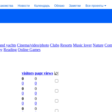
накомства
Новости
Календарь
Облако
Заметки
Все проекты
and yachts
Cinema/video/photo
Clubs
Resorts
Music lover
Nature
Comm
by
Reading
Online Games
visitors
page views
0
0
0
0
0
0
0
0
0
0
0
0
0
0