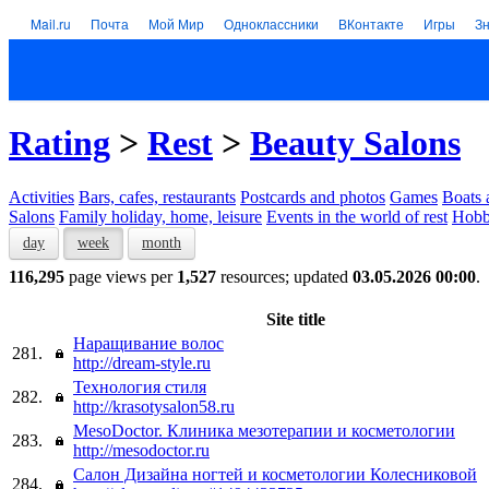
Mail.ru
Почта
Мой Мир
Одноклассники
ВКонтакте
Игры
З
Rating
>
Rest
>
Beauty Salons
Activities
Bars, cafes, restaurants
Postcards and photos
Games
Boats 
Salons
Family holiday, home, leisure
Events in the world of rest
Hob
day
week
month
116,295
page views per
1,527
resources; updated
03.05.2026 00:00
.
Site title
Наращивание волос
281.
http://dream-style.ru
Технология стиля
282.
http://krasotysalon58.ru
MesoDoctor. Клиника мезотерапии и косметологии
283.
http://mesodoctor.ru
Салон Дизайна ногтей и косметологии Колесниковой
284.