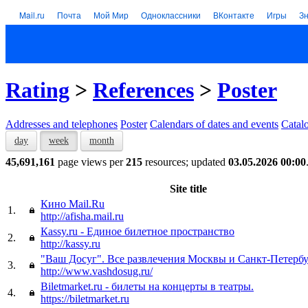
Mail.ru
Почта
Мой Мир
Одноклассники
ВКонтакте
Игры
З
Rating
>
References
>
Poster
Addresses and telephones
Poster
Calendars of dates and events
Catal
day
week
month
45,691,161
page views per
215
resources; updated
03.05.2026 00:00
Site title
Кино Mail.Ru
1.
http://afisha.mail.ru
Кassy.ru - Единое билетное пространство
2.
http://kassy.ru
"Ваш Досуг". Все развлечения Москвы и Санкт-Петерб
3.
http://www.vashdosug.ru/
Biletmarket.ru - билеты на концерты в театры.
4.
https://biletmarket.ru