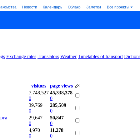
накомства
Новости
Календарь
Облако
Заметки
Все проекты
ogs
Exchange rates
Translators
Weather
Timetables of transport
Dictiona
.
visitors
page views
7,748,527
45,338,378
0
0
39,769
285,509
0
0
урга
29,647
50,847
0
0
4,970
11,278
0
0