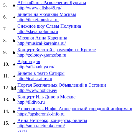
Afisha45.ru - Развлечения Кургана
5.
http://www.afisha45.ru/
Билеты на мюзиклы Москвы
6.
http://ticket-musical.ru
Снежное шоу Славы Полунина
7.
http://slava-polunin.ru
Мюзикл Анна Каренина
8.
http://musical-karenina.ru/
Концерт Золотой граммофон в Кремле
9.
http://zolotoy-gramofon.ru
Афиша дня
10.
http://afishadnya.ru/
Билеты в театр Сатиры
11.
http://teatr-satire.ru
Портал Бесплатных Объявлений в Эстонии
12.
http://www.notice.ee/
Концерт Иль Диво в Москве
13.
http://illdivo.ru
Апшеронск - Инфо. Апшеронский городской информац
14.
https://apsheronsk-info.ru
Анна Нетребко, концерты, билеты
15.
http://anna-netrebko.com/