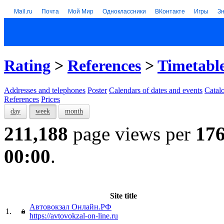
Mail.ru
Почта
Мой Мир
Одноклассники
ВКонтакте
Игры
З
Rating
>
References
>
Timetable
Addresses and telephones
Poster
Calendars of dates and events
Catal
References
Prices
day
week
month
211,188
page views per
17
00:00
.
Site title
Автовокзал Онлайн.РФ
1.
https://avtovokzal-on-line.ru