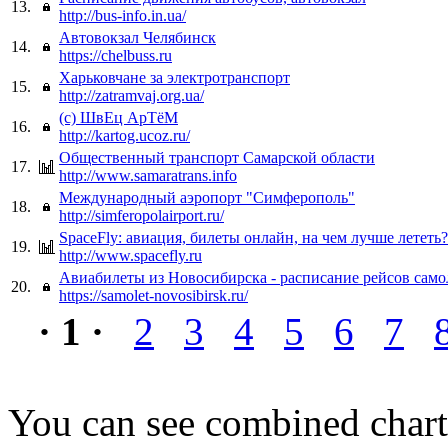
13.
http://bus-info.in.ua/
Автовокзал Челябинск
14.
https://chelbuss.ru
Харьковчане за электротранспорт
15.
http://zatramvaj.org.ua/
(с) ШвЕц АрTёМ
16.
http://kartog.ucoz.ru/
Общественный транспорт Самарской области
17.
http://www.samaratrans.info
Международный аэропорт "Симферополь"
18.
http://simferopolairport.ru/
SpaceFly: авиация, билеты онлайн, на чем лучше лететь?
19.
http://www.spacefly.ru
Авиабилеты из Новосибирска - расписание рейсов само
20.
https://samolet-novosibirsk.ru/
· 1 ·
2
3
4
5
6
7
You can see combined chart