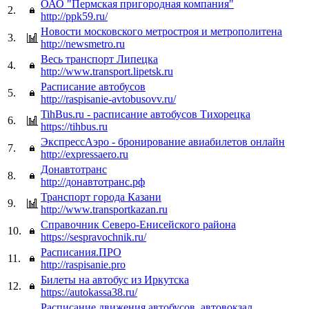
ОАО "Пермская пригородная компания"
2.
http://ppk59.ru/
Новости московского метростроя и метрополитена
3.
http://newsmetro.ru
Весь транспорт Липецка
4.
http://www.transport.lipetsk.ru
Расписание автобусов
5.
http://raspisanie-avtobusovv.ru/
TihBus.ru - расписание автобусов Тихорецка
6.
https://tihbus.ru
ЭкспрессАэро - бронирование авиабилетов онлайн
7.
http://expressaero.ru
Донавтотранс
8.
http://донавтотранс.рф
Транспорт города Казани
9.
http://www.transportkazan.ru
Справочник Северо-Енисейского района
10.
https://sespravochnik.ru/
Расписания.ПРО
11.
http://raspisanie.pro
Билеты на автобус из Иркутска
12.
https://autokassa38.ru/
Расписание движения автобусов, автовокзал