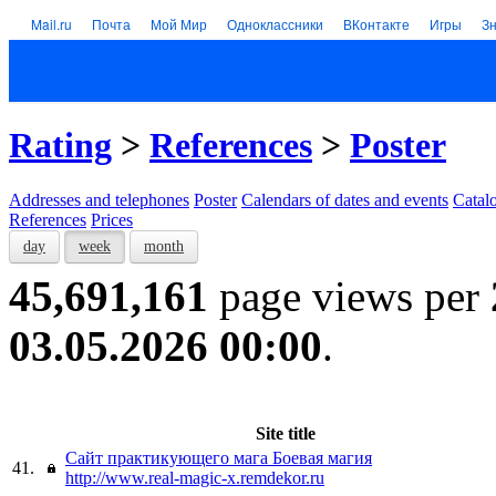
Mail.ru
Почта
Мой Мир
Одноклассники
ВКонтакте
Игры
З
Rating
>
References
>
Poster
Addresses and telephones
Poster
Calendars of dates and events
Catal
References
Prices
day
week
month
45,691,161
page views per
03.05.2026 00:00
.
Site title
Cайт практикующего мага Боевая магия
41.
http://www.real-magic-x.remdekor.ru