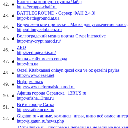
Билеты на концерт группы Чайф
42.
https://gruppa-chaif.ru
BATTLEGROUND - Сервер ФАН 2.4.3!
43.
http://battleground.at.ua
Видео женские прически - Маска для утяжеления волос,
44.
http://dlinnyeclol.ucoz.ru
Волгоградский медиа портал Crypt Interactive
45.
http://my-crypt.narod.ru/
ZED
46.
http://zed-age.okis.ru/
hm.ua - сайт моего города
47.
http://hm.ua
Qezel Kitabxanasi onlayn qezel oxu ve oz qezelni paylas
48.
http://www.qezel.net
Неформальск
49.
http://www.neformalsk.narod.ru
Афиша города Саранска | 13RUS.ru
50.
http://afisha.13rus.ru
Всё в городе Сатка
51.
http://vsatke.ucoz.ru/
Gigatun.ru - аниме, комиксы, игры, кино всё самое инте
52.
http://gigatun.ru/news.php
TVmagnitka.ru - программа передач на неделю на все ка