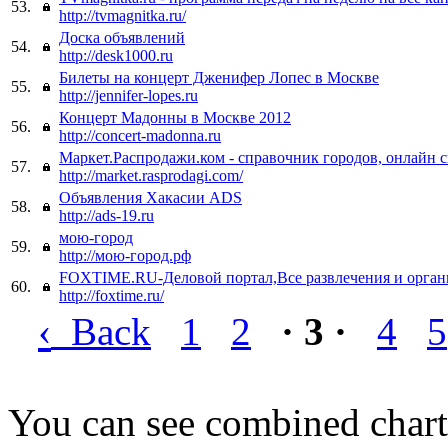
53.
http://tvmagnitka.ru/
Доска объявлений
54.
http://desk1000.ru
Билеты на концерт Дженифер Лопес в Москве
55.
http://jennifer-lopes.ru
Концерт Мадонны в Москве 2012
56.
http://concert-madonna.ru
Маркет.Распродажи.ком - справочник городов, онлайн 
57.
http://market.rasprodagi.com/
Объявления Хакасии ADS
58.
http://ads-19.ru
мою-город
59.
http://мою-город.рф
FOXTIME.RU-Деловой портал,Все развлечения и орган
60.
http://foxtime.ru/
‹
Back
1
2
· 3 ·
4
5
You can see combined chart