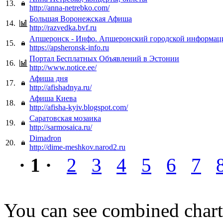
13.
http://anna-netrebko.com/
Большая Воронежская Афиша
14.
http://razvedka.bvf.ru
Апшеронск - Инфо. Апшеронский городской информац
15.
https://apsheronsk-info.ru
Портал Бесплатных Объявлений в Эстонии
16.
http://www.notice.ee/
Афиша дня
17.
http://afishadnya.ru/
Афиша Киева
18.
http://afisha-kyiv.blogspot.com/
Саратовская мозаика
19.
http://sarmosaica.ru/
Dimadron
20.
http://dime-meshkov.narod2.ru
· 1 ·
2
3
4
5
6
7
You can see combined chart