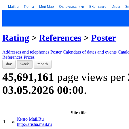
Mail.ru
Почта
Мой Мир
Одноклассники
ВКонтакте
Игры
З
Rating
>
References
>
Poster
Addresses and telephones
Poster
Calendars of dates and events
Catal
References
Prices
day
week
month
45,691,161
page views per
03.05.2026 00:00
.
Site title
Кино Mail.Ru
1.
http://afisha.mail.ru