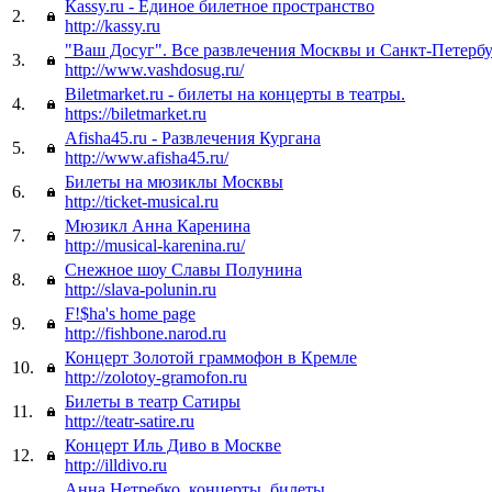
Кassy.ru - Единое билетное пространство
2.
http://kassy.ru
"Ваш Досуг". Все развлечения Москвы и Санкт-Петерб
3.
http://www.vashdosug.ru/
Biletmarket.ru - билеты на концерты в театры.
4.
https://biletmarket.ru
Afisha45.ru - Развлечения Кургана
5.
http://www.afisha45.ru/
Билеты на мюзиклы Москвы
6.
http://ticket-musical.ru
Мюзикл Анна Каренина
7.
http://musical-karenina.ru/
Снежное шоу Славы Полунина
8.
http://slava-polunin.ru
F!$ha's home page
9.
http://fishbone.narod.ru
Концерт Золотой граммофон в Кремле
10.
http://zolotoy-gramofon.ru
Билеты в театр Сатиры
11.
http://teatr-satire.ru
Концерт Иль Диво в Москве
12.
http://illdivo.ru
Анна Нетребко, концерты, билеты