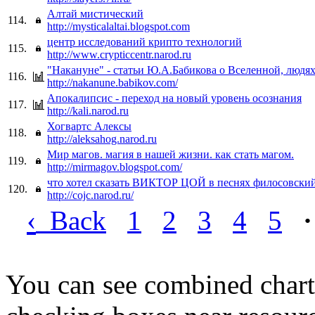
Алтай мистический
114.
http://mysticalaltai.blogspot.com
центр исследований крипто технологий
115.
http://www.crypticcentr.narod.ru
"Накануне" - статьи Ю.А.Бабикова о Вселенной, людях
116.
http://nakanune.babikov.com/
Апокалипсис - переход на новый уровень осознания
117.
http://kali.narod.ru
Хогвартс Алексы
118.
http://aleksahog.narod.ru
Мир магов. магия в нашей жизни. как стать магом.
119.
http://mirmagov.blogspot.com/
что хотел сказать ВИКТОР ЦОЙ в песнях филосовский
120.
http://cojc.narod.ru/
‹
Back
1
2
3
4
5
·
You can see combined chart