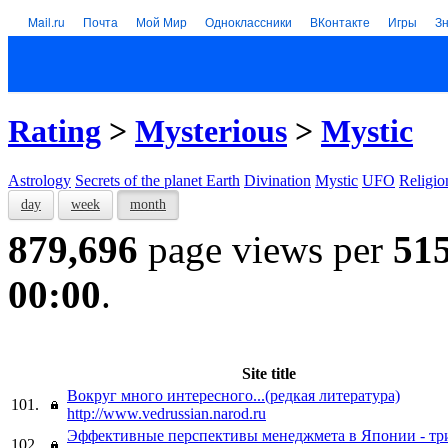
Mail.ru
Почта
Мой Мир
Одноклассники
ВКонтакте
Игры
З
Rating
>
Mysterious
>
Mystic
Astrology
Secrets of the planet Earth
Divination
Mystic
UFO
Religio
day
week
month
879,696
page views per
51
00:00
.
Site title
Вокруг много интересного...(редкая литература)
101.
http://www.vedrussian.narod.ru
Эффективные перспективы менеджмета в Японии - три
102.