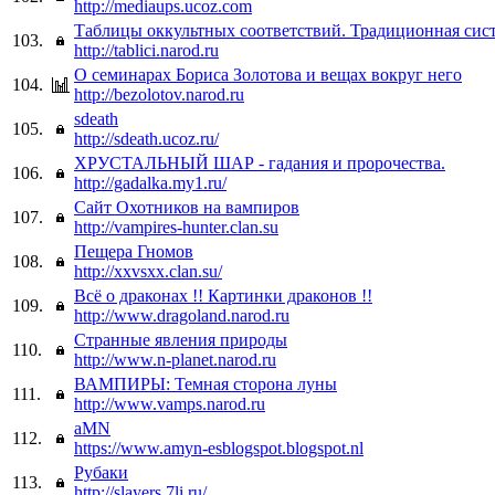
http://mediaups.ucoz.com
Таблицы оккультных соответствий. Традиционная сист
103.
http://tablici.narod.ru
О семинарах Бориса Золотова и вещах вокруг него
104.
http://bezolotov.narod.ru
sdeath
105.
http://sdeath.ucoz.ru/
ХРУСТАЛЬНЫЙ ШАР - гадания и пророчества.
106.
http://gadalka.my1.ru/
Сайт Охотников на вампиров
107.
http://vampires-hunter.clan.su
Пещера Гномов
108.
http://xxvsxx.clan.su/
Всё о драконах !! Картинки драконов !!
109.
http://www.dragoland.narod.ru
Странные явления природы
110.
http://www.n-planet.narod.ru
ВАМПИРЫ: Темная сторона луны
111.
http://www.vamps.narod.ru
aMN
112.
https://www.amyn-esblogspot.blogspot.nl
Рубаки
113.
http://slayers.7li.ru/