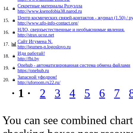
Секретные материалы Розуэлла
14.
http://www.ksenofobia38.narod.ru
Центр космических связей-контактов - журнал (1.50) / р
15.
http://www.ufo-info-contact.org/
НЛО, сверхъестественные и необъяснимые явления.
16.
http://strax.ucoz.net
Сайт Игумена N.
17.
http://igumen-n.logoslovo.ru
Иди работай!
18.
http://fbi.by
Onehub - автоматизированная система обмена файлами
19.
https://onehub.ru
Запасной уфодром!
20.
http://uforoom.rx22.ru/
· 1 ·
2
3
4
5
6
7
You can see combined chart