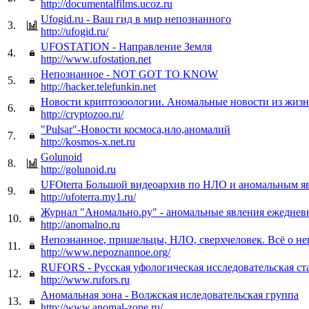
http://documentalfilms.ucoz.ru
Ufogid.ru - Ваш гид в мир непознанного
3.
http://ufogid.ru/
UFOSTATION - Направление Земля
4.
http://www.ufostation.net
Непознанное - NOT GOT TO KNOW
5.
http://hacker.telefunkin.net
Новости криптозоологии. Аномальные новости из жиз
6.
http://cryptozoo.ru/
"Pulsar"-Новости космоса,нло,аномалий
7.
http://kosmos-x.net.ru
Golunoid
8.
http://golunoid.ru
UFOterra Большой видеоархив по НЛО и аномальным я
9.
http://ufoterra.my1.ru/
Журнал "Аномально.ру" - аномальные явления ежеднев
10.
http://anomalno.ru
Непознанное, пришельцы, НЛО, сверхчеловек. Всё о н
11.
http://www.nepoznannoe.org/
RUFORS - Русская уфологическая исследовательская ст
12.
http://www.rufors.ru
Аномальная зона - Волжская иследовательская группа
13.
http://www.anomal-zone.ru/