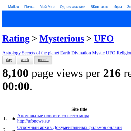
Mail.ru
Почта
Мой Мир
Одноклассники
ВКонтакте
Игры
З
Rating
>
Mysterious
>
UFO
Astrology
Secrets of the planet Earth
Divination
Mystic
UFO
Religio
day
week
month
8,100
page views per
216
re
00:00
.
Site title
Аномальные новости со всего мира
1.
http://ufonews.su/
Огромный архив Документальных фильмов онлайн
2.