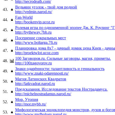
http://necrodeath.com/
Ведьмин уголок - твой дом родной
43.
http://vedmin.narod.ru/
Fan-World
44.
http://bookenvip.ucoz.ru
Ролевая игра по одноименной эпопее Дж. К. Роулинг "
45.
http://bytheway.7bb.ru
Посещение сокральных мест
46.
http://www.boltarga.7fi.ru
Планировка дома 8х7 - дачный домик цена Киев - дачны
47.
http://proektwlot.ucoz.com
100 Заговоров.ru. Сильные заговоры, магия, приметы.
48.
http://100zagovorov.ru
Знаки одарённости: талантливость и гениальность
49.
http://www.znaki-odarennosti.ru/
Магия Латинских Квадратов
50.
http://latkvadrat.narod.ru
Предсказания. Исследование текстов Нострадамуса.
51.
http://michelnostradamus.narod.ru/
Мор. Утопия
52.
http://mor.mybb.ru/
Мифологическая энциклопедия монстров, духов и богов
53.
http://www.myfhology.narod.ru