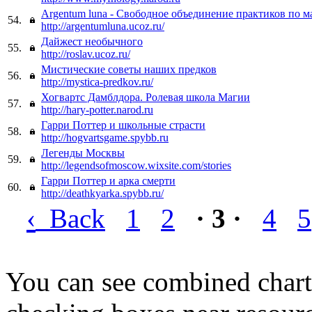
Argentum luna - Свободное объединение практиков по м
54.
http://argentumluna.ucoz.ru/
Дайжест необычного
55.
http://roslav.ucoz.ru/
Мистические советы наших предков
56.
http://mystica-predkov.ru/
Хогвартс Дамблдора. Ролевая школа Магии
57.
http://hary-potter.narod.ru
Гарри Поттер и школьные страсти
58.
http://hogvartsgame.spybb.ru
Легенды Москвы
59.
http://legendsofmoscow.wixsite.com/stories
Гарри Поттер и арка смерти
60.
http://deathkyarka.spybb.ru/
‹
Back
1
2
· 3 ·
4
5
You can see combined chart