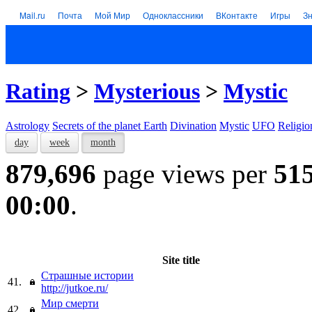
Mail.ru
Почта
Мой Мир
Одноклассники
ВКонтакте
Игры
З
Rating
>
Mysterious
>
Mystic
Astrology
Secrets of the planet Earth
Divination
Mystic
UFO
Religio
day
week
month
879,696
page views per
51
00:00
.
Site title
Страшные истории
41.
http://jutkoe.ru/
Мир смерти
42.