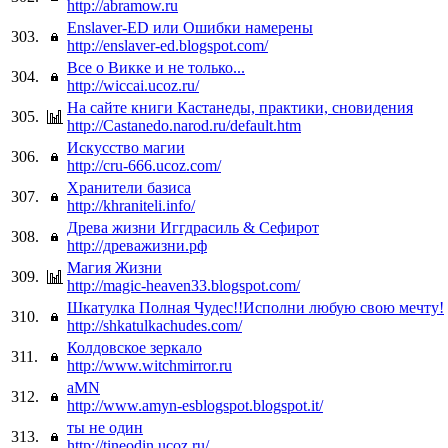
http://abramow.ru
Enslaver-ED или Ошибки намерены
303.
http://enslaver-ed.blogspot.com/
Все о Викке и не только...
304.
http://wiccai.ucoz.ru/
На сайте книги Кастанеды, практики, сновидения
305.
http://Castanedo.narod.ru/default.htm
Искусство магии
306.
http://cru-666.ucoz.com/
Хранители базиса
307.
http://khraniteli.info/
Древа жизни Иггдрасиль & Сефирот
308.
http://древажизни.рф
Магия Жизни
309.
http://magic-heaven33.blogspot.com/
Шкатулка Полная Чудес!!Исполни любую свою мечту!
310.
http://shkatulkachudes.com/
Колдовское зеркало
311.
http://www.witchmirror.ru
aMN
312.
http://www.amyn-esblogspot.blogspot.it/
ты не один
313.
http://tineodin.ucoz.ru/