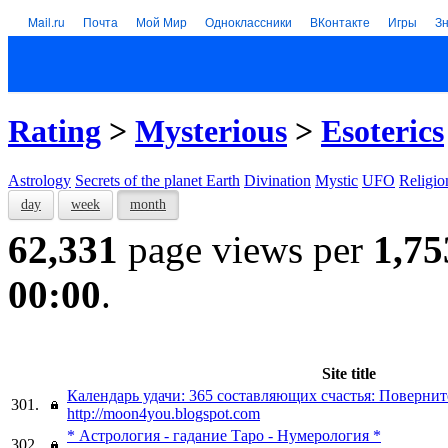
Mail.ru
Почта
Мой Мир
Одноклассники
ВКонтакте
Игры
З
Rating
>
Mysterious
>
Esoterics
Astrology
Secrets of the planet Earth
Divination
Mystic
UFO
Religio
day
week
month
62,331
page views per
1,75
00:00
.
Site title
Календарь удачи: 365 составляющих счастья: Повернит
301.
http://moon4you.blogspot.com
* Астрология - гадание Таро - Нумерология *
302.