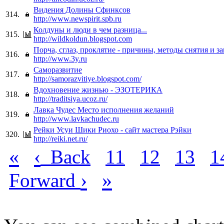
Видения Долины Сфинксов
314.
http://www.newspirit.spb.ru
Колдуны и люди в чем разница...
315.
http://wildkoldun.blogspot.com
Порча, сглаз, проклятие - причины, методы снятия и 
316.
http://www.3y.ru
Саморазвитие
317.
http://samorazvitiye.blogspot.com/
Вдохновение жизнью - ЭЗОТЕРИКА
318.
http://traditsiya.ucoz.ru/
Лавка Чудес Место исполнения желаний
319.
http://www.lavkachudec.ru
Рейки Усуи Шики Риохо - сайт мастера Рэйки
320.
http://reiki.net.ru/
«
‹
Back
11
12
13
1
›
»
Forward