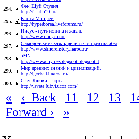
Фэн-Шуй Студия
294.
http://fs.adm59.ru/
Книга Матерей
295.
http://hyperborea.liveforums.ru/
Иисус - путь истина и жизнь
296.
http://www.uucyc.com
Симоронские сказки, рецепты и приспособы
297.
http://www.simoronstory.narod.ru/
aMN
298.
http://www.amyn-esblogspot.blogspot.it
Мир древних знаний и цивилизаций.
299.
http://igorbelki.narod.ru/
Свет Любви Творца
300.
http://vsvete-lubvi.ucoz.com/
«
‹
Back
11
12
13
1
›
»
Forward