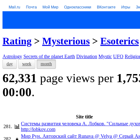
Mail.ru
Почта
Мой Мир
Одноклассники
ВКонтакте
Игры
З
Rating
>
Mysterious
>
Esoterics
Astrology
Secrets of the planet Earth
Divination
Mystic
UFO
Religio
day
week
month
62,331
page views per
1,75
00:00
.
Site title
Системы развития человека А. Лобков. "Сильные духо
281.
http://lobkov.com
Мир Рун. Авторский сайт Runava @ Velya @ Серый А
282.