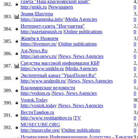
газета "Наш красноярский край"
4
382.
http://gnkk.ru
|
Newspapers
0
Знамя Шахтера
3
383.
https://znamenka.info/
|
Media Agencies
0
Интернет-газета "Ингушетия"
2
384.
http://gazetaingush.ru
|
Online publications
0
Живём в Нижнем
3
385.
https://livennov.ru/
|
Online publications
0
Ast-News.Ru
2
386.
https://ast-news.ru/
|
News, News Agencies
0
Средства массовой информации КБР
2
387.
https://www.smikbr.ru
|
Media Agencies
0
Экспертный канал "УралПолит.Ru"
2
388.
http://www.uralpolit.ru/
|
News, News Agencies
0
Владимирские ведомости
1
389.
http://vedom.ru
|
News, News Agencies
0
Vostok.Today
9
390.
http://vostok.today
|
News, News Agencies
0
ВестиТамбов.ru
3
391.
http://www.vestitambov.ru
|
TV
0
MUSECUBE.ORG
3
392.
http://musecube.org/
|
Online publications
0
Независимое Информационное Агентство - Хакасия
9