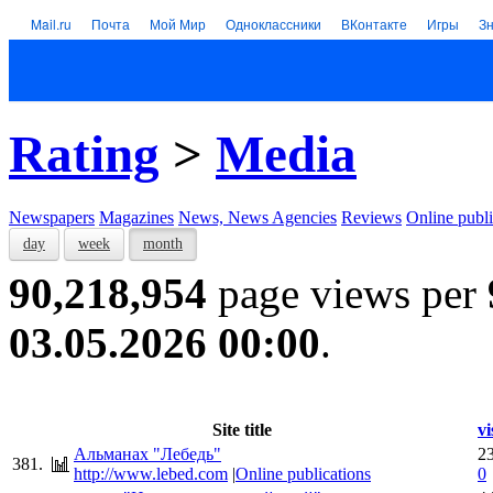
Mail.ru
Почта
Мой Мир
Одноклассники
ВКонтакте
Игры
З
Rating
>
Media
Newspapers
Magazines
News, News Agencies
Reviews
Online publi
day
week
month
90,218,954
page views per
03.05.2026 00:00
.
Site title
vi
Альманах "Лебедь"
2
381.
http://www.lebed.com
|
Online publications
0