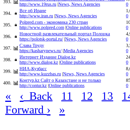
393.
http://www.19rus.ru
|
News, News Agencies
0
Все об Иране
1
394.
http://www.iran.ru
|
News, News Agencies
0
Polpred.com - экономика 230 стран
1
395.
http://www.polpred.com
|
Online publications
0
Новостной развлекательный портал Полоцка
4
396.
https://polotsk-portal.ru/
|
News, News Agencies
0
Слава Труду
3
397.
https://kasharynews.ru/
|
Media Agencies
0
Интернет Издание Dialog.kz
2
398.
http://www.dialog.kz
|
Online publications
0
НИА-Кузбасс
8
399.
http://www.kuzzbas.ru
|
News, News Agencies
0
Контур.kz Сайт о Казахстане и не только
8
400.
http://contur.kz
|
Online publications
0
«
‹
Back
11
12
13
1
›
»
Forward