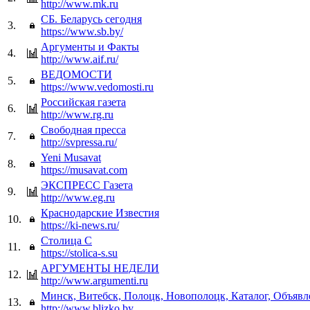
http://www.mk.ru
СБ. Беларусь сегодня
3.
https://www.sb.by/
Аргументы и Факты
4.
http://www.aif.ru/
ВЕДОМОСТИ
5.
https://www.vedomosti.ru
Российская газета
6.
http://www.rg.ru
Свободная пресса
7.
http://svpressa.ru/
Yeni Musavat
8.
https://musavat.com
ЭКСПРЕСС Газета
9.
http://www.eg.ru
Краснодарские Известия
10.
https://ki-news.ru/
Cтолица С
11.
https://stolica-s.su
АРГУМЕНТЫ НЕДЕЛИ
12.
http://www.argumenti.ru
Минск, Витебск, Полоцк, Новополоцк, Каталог, Объявл
13.
http://www.blizko.by