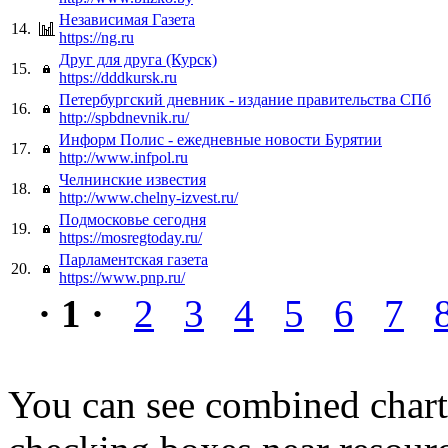
Независимая Газета
14.
https://ng.ru
Друг для друга (Курск)
15.
https://dddkursk.ru
Петербургский дневник - издание правительства СПб
16.
http://spbdnevnik.ru/
Информ Полис - ежедневные новости Бурятии
17.
http://www.infpol.ru
Челнинские известия
18.
http://www.chelny-izvest.ru/
Подмосковье сегодня
19.
https://mosregtoday.ru/
Парламентская газета
20.
https://www.pnp.ru/
· 1 ·
2
3
4
5
6
7
You can see combined chart