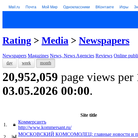
Mail.ru
Почта
Мой Мир
Одноклассники
ВКонтакте
Игры
З
Rating
>
Media
>
Newspapers
Newspapers
Magazines
News, News Agencies
Reviews
Online publi
day
week
month
20,952,059
page views per
03.05.2026 00:00
.
Site title
Коммерсантъ
1.
http://www.kommersant.ru/
МОСКОВСКИЙ КОМСОМОЛЕЦ: главные новости и пр
2.