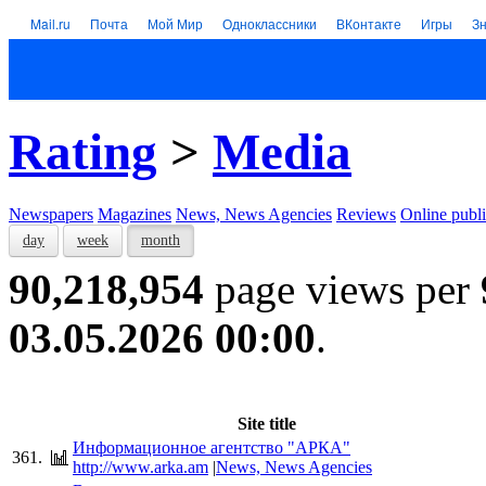
Mail.ru
Почта
Мой Мир
Одноклассники
ВКонтакте
Игры
З
Rating
>
Media
Newspapers
Magazines
News, News Agencies
Reviews
Online publi
day
week
month
90,218,954
page views per
03.05.2026 00:00
.
Site title
Информационное агентство "АРКА"
361.
http://www.arka.am
|
News, News Agencies