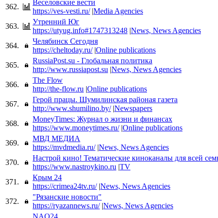
Веселовские вести
362.
https://ves-vesti.ru/
|
Media Agencies
Утренний Юг
363.
https://utyug.info#1747313248
|
News, News Agencies
Челябинск Сегодня
364.
https://cheltoday.ru/
|
Online publications
RussiaPost.su - Глобальная политика
365.
http://www.russiapost.su
|
News, News Agencies
The Flow
366.
http://the-flow.ru
|
Online publications
Герой працы. Шумилинская районая газета
367.
http://www.shumilino.by/
|
Newspapers
MoneyTimes: Журнал о жизни и финансах
368.
https://www.moneytimes.ru/
|
Online publications
МВД МЕДИА
369.
https://mvdmedia.ru/
|
News, News Agencies
Настрой кино! Тематические киноканалы для всей сем
370.
https://www.nastroykino.ru
|
TV
Крым 24
371.
https://crimea24tv.ru/
|
News, News Agencies
"Рязанские новости"
372.
https://ryazannews.ru/
|
News, News Agencies
NAO24