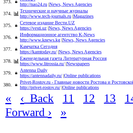
373.
http://nao24.ru
|
News, News Agencies
Технические и научные журналы
374.
http://www.tech-journals.ru
|
Magazines
Сетевое издание Вести.UZ
375.
https://vesti.uz
|
News, News Agencies
Информационное агентство K-News
376.
http://www.knews.kg
|
News, News Agencies
Камчатка Сегодня
377.
https://kamtoday.ru/
|
News, News Agencies
Еженедельная газета Литературная Россия
378.
https://www.litrossia.ru/
|
Newspapers
Antenna Daily
379.
https://antennadaily.ru/
|
Online publications
Privet-Rostov.ru - Главные новости Ростова и Ростовско
380.
http://privet-rostov.ru/
|
Online publications
«
‹
Back
11
12
13
1
›
»
Forward