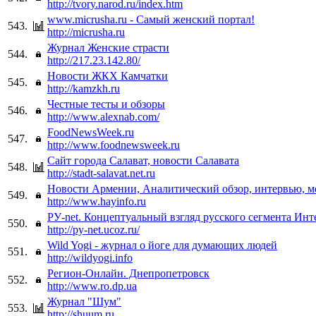
http://tvory.narod.ru/index.htm
www.micrusha.ru - Самый женский портал!
543.
http://micrusha.ru
Журнал Женские страсти
544.
http://217.23.142.80/
Новости ЖКХ Камчатки
545.
http://kamzkh.ru
Честные тесты и обзоры
546.
http://www.alexnab.com/
FoodNewsWeek.ru
547.
http://www.foodnewsweek.ru
Сайт города Салават, новости Салавата
548.
http://stadt-salavat.net.ru
Новости Армении, Аналитический обзор, интервью, 
549.
http://www.hayinfo.ru
РУ-net. Концептуальный взгляд русского сегмента Инт
550.
http://py-net.ucoz.ru/
Wild Yogi - журнал о йоге для думающих людей
551.
http://wildyogi.info
Регион-Онлайн. Днепропетровск
552.
http://www.ro.dp.ua
Журнал "Шум"
553.
http://shuum.ru