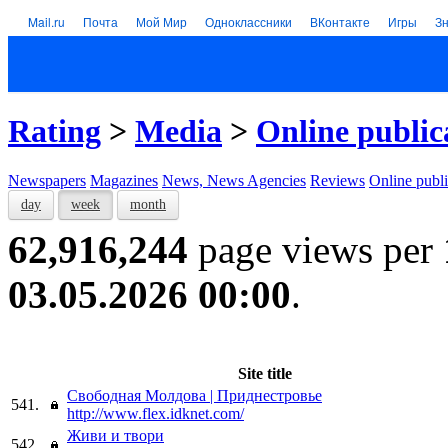
Mail.ru
Почта
Мой Мир
Одноклассники
ВКонтакте
Игры
З
Rating
>
Media
>
Online public
Newspapers
Magazines
News, News Agencies
Reviews
Online publi
day
week
month
62,916,244
page views per
03.05.2026 00:00
.
Site title
Свободная Молдова | Приднестровье
541.
http://www.flex.idknet.com/
Живи и твори
542.