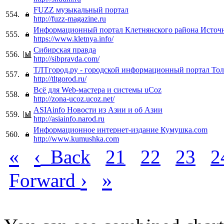
FUZZ музыкальный портал
554.
http://fuzz-magazine.ru
Информационный портал Клетнянского района Источник
555.
https://www.kletnya.info/
Сибирская правда
556.
http://sibpravda.com/
ТЛТгород.ру - городской информационный портал Тол
557.
http://tltgorod.ru/
Всё для Web-мастера и системы uCoz
558.
http://zona-ucoz.ucoz.net/
ASIAinfo Новости из Азии и об Азии
559.
http://asiainfo.narod.ru
Информационное интернет-издание Кумушка.com
560.
http://www.kumushka.com
«
‹
Back
21
22
23
2
›
»
Forward