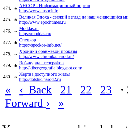
АНСОР - Информационный портал
474.
http://www.ansor.info
Великая Эпоха - свежий взгляд на наш меняющийся м
475.
http://www.epochtimes.ru
Moddas.ru
476.
https://moddas.ru/
Спецкор
477.
https://speckor-info.net/
Хроники оранжевой проказы
478.
http://www.chronika.narod.ru/
Веб-журнал географов
479.
http://kibergeografia.blogspot.com/
Жертва доступного жилья
480.
http://dolshic.narod2.ru
«
‹
Back
21
22
23
·
›
»
Forward