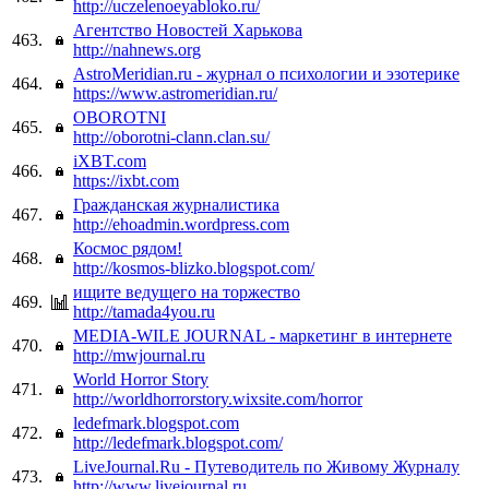
http://uczelenoeyabloko.ru/
Агентство Новостей Харькова
463.
http://nahnews.org
AstroMeridian.ru - журнал о психологии и эзотерике
464.
https://www.astromeridian.ru/
OBOROTNI
465.
http://oborotni-clann.clan.su/
iXBT.com
466.
https://ixbt.com
Гражданская журналистика
467.
http://ehoadmin.wordpress.com
Космос рядом!
468.
http://kosmos-blizko.blogspot.com/
ищите ведущего на торжество
469.
http://tamada4you.ru
MEDIA-WILE JOURNAL - маркетинг в интернете
470.
http://mwjournal.ru
World Horror Story
471.
http://worldhorrorstory.wixsite.com/horror
ledefmark.blogspot.com
472.
http://ledefmark.blogspot.com/
LiveJournal.Ru - Путеводитель по Живому Журналу
473.
http://www.livejournal.ru