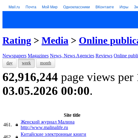
Mail.ru
Почта
Мой Мир
Одноклассники
ВКонтакте
Игры
З
Rating
>
Media
>
Online public
Newspapers
Magazines
News, News Agencies
Reviews
Online publi
day
week
month
62,916,244
page views per
03.05.2026 00:00
.
Site title
Женский журнал Малина
461.
http://www.malinalife.ru
Китайские электронные книги
462.