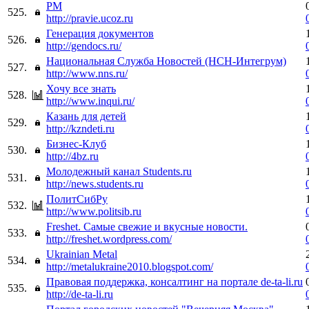
PM
525.
http://pravie.ucoz.ru
Генерация документов
526.
http://gendocs.ru/
Национальная Служба Новостей (НСН-Интегрум)
527.
http://www.nns.ru/
Хочу все знать
528.
http://www.inqui.ru/
Казань для детей
529.
http://kzndeti.ru
Бизнес-Клуб
530.
http://4bz.ru
Молодежный канал Students.ru
531.
http://news.students.ru
ПолитСибРу
532.
http://www.politsib.ru
Freshet. Самые свежие и вкусные новости.
533.
http://freshet.wordpress.com/
Ukrainian Metal
534.
http://metalukraine2010.blogspot.com/
Правовая поддержка, консалтинг на портале de-ta-li.ru
535.
http://de-ta-li.ru