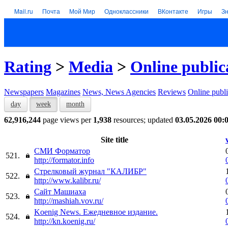
Mail.ru
Почта
Мой Мир
Одноклассники
ВКонтакте
Игры
З
Rating
>
Media
>
Online public
Newspapers
Magazines
News, News Agencies
Reviews
Online publi
day
week
month
62,916,244
page views per
1,938
resources; updated
03.05.2026 00:
Site title
СМИ Форматор
521.
http://formator.info
Стрелковый журнал "КАЛИБР"
522.
http://www.kalibr.ru/
Сайт Машиаха
523.
http://mashiah.vov.ru/
Koenig News. Ежедневное издание.
524.
http://kn.koenig.ru/