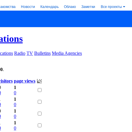
накомства
Новости
Календарь
Облако
Заметки
Все проекты
ations
cations
Radio
TV
Bulletins
Media Agencies
00
.
visitors
page views
0
1
0
0
1
1
0
0
0
1
0
0
1
1
0
0