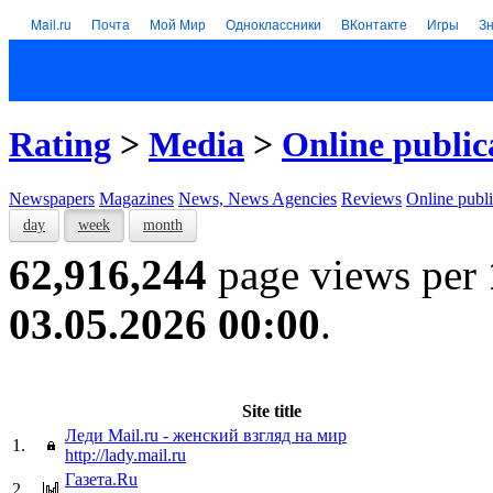
Mail.ru
Почта
Мой Мир
Одноклассники
ВКонтакте
Игры
З
Rating
>
Media
>
Online public
Newspapers
Magazines
News, News Agencies
Reviews
Online publi
day
week
month
62,916,244
page views per
03.05.2026 00:00
.
Site title
Леди Mail.ru - женский взгляд на мир
1.
http://lady.mail.ru
Газета.Ru
2.