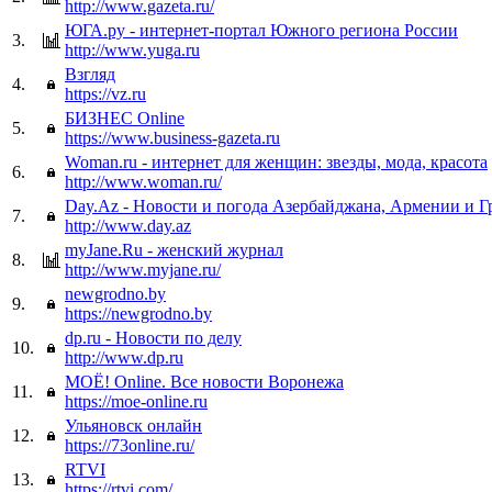
http://www.gazeta.ru/
ЮГА.ру - интернет-портал Южного региона России
3.
http://www.yuga.ru
Взгляд
4.
https://vz.ru
БИЗНЕС Online
5.
https://www.business-gazeta.ru
Woman.ru - интернет для женщин: звезды, мода, красота
6.
http://www.woman.ru/
Day.Az - Новости и погода Азербайджана, Армении и Г
7.
http://www.day.az
myJane.Ru - женский журнал
8.
http://www.myjane.ru/
newgrodno.by
9.
https://newgrodno.by
dp.ru - Новости по делу
10.
http://www.dp.ru
МОЁ! Online. Все новости Воронежа
11.
https://moe-online.ru
Ульяновск онлайн
12.
https://73online.ru/
RTVI
13.
https://rtvi.com/