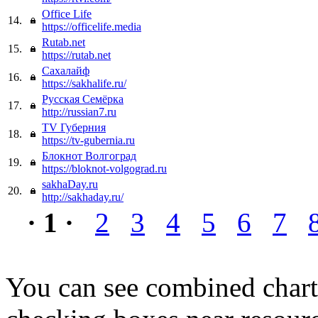
Office Life
14.
https://officelife.media
Rutab.net
15.
https://rutab.net
Сахалайф
16.
https://sakhalife.ru/
Русская Семёрка
17.
http://russian7.ru
TV Губерния
18.
https://tv-gubernia.ru
Блокнот Волгоград
19.
https://bloknot-volgograd.ru
sakhaDay.ru
20.
http://sakhaday.ru/
· 1 ·
2
3
4
5
6
7
You can see combined chart