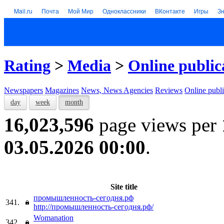
Mail.ru
Почта
Мой Мир
Одноклассники
ВКонтакте
Игры
З
Rating
>
Media
>
Online public
Newspapers
Magazines
News, News Agencies
Reviews
Online publi
day
week
month
16,023,596
page views per
03.05.2026 00:00
.
Site title
промышленность-сегодня.рф
341.
http://промышленность-сегодня.рф/
Womanation
342.