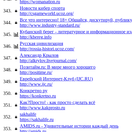
https://womanation.ru
Новости кибер спорта
343.
http://csgameworld.ucoz.org/
Все что интересно! 18+ Общайся, дискутируй, публик
344.
http://www.industry-standard.ru/
Кубанский берег - литературное и информационное из
345.
http://kbereg.info
Русская цивилизация
346.
http://rossia-histori.ucoz.com/
Александр Крылов
347.
http://alkrylov.livejournal.com/
Позитайм.ru: В мире много хорошего
348.
http://positime.ru/
Еврейский Интернет-Клуб (IJC.RU)
349.
http://www.ijc.ru/
Конкретно ру
350.
https://konkretno.ru
Как?Просто! - как просто сделать всё
351.
http://www.kakprosto.ru
sakhalife
352.
https://sakhalife.ru
AMIDS.ru - Удивительные истории каждый день
353.
http://amids.ru