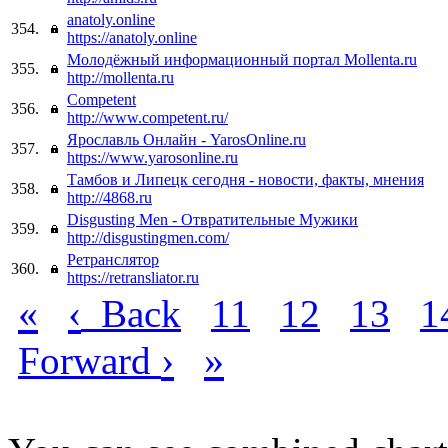
anatoly.online
354.
https://anatoly.online
Молодёжный информационный портал Mollenta.ru
355.
http://mollenta.ru
Competent
356.
http://www.competent.ru/
Ярославль Онлайн - YarosOnline.ru
357.
https://www.yarosonline.ru
Тамбов и Липецк сегодня - новости, факты, мнения
358.
http://4868.ru
Disgusting Men - Отвратительные Мужики
359.
http://disgustingmen.com/
Ретранслятор
360.
https://retransliator.ru
«
‹
Back
11
12
13
1
›
»
Forward