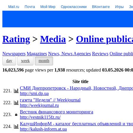
Mail.ru
Почта
Мой Мир
Одноклассники
ВКонтакте
Игры
З
Rating
>
Media
>
Online public
Newspapers
Magazines
News, News Agencies
Reviews
Online publi
day
week
month
16,023,596
page views per
1,938
resources; updated
03.05.2026 00:
Site title
СМИ Днепропетровск - Народный, Новостной, Днепр
221.
http://smi.dp.ua
газета "Неделя" // Weekjournal
222.
http://weekjournal.ru
Вестник финансового мониторинга
223.
http://vestnik115fz.ru/
КалушИнфорМ - каталог бесплатных объявлений и тво
224.
http://kalush-inform.at.ua