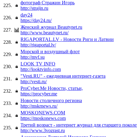
фотограф Стражин Игорь
225.
http://strajin.ru
day24
226.
https://day24.ru/
Женский журнал Beautynet.ru
227.
http://www.beautynet.ru/
RIGAPORTAL.LV - Новости Риги и Латвии
228.
http://rigaportal.lv/
Морской и воздушный флот
229.
http://mvf.su
LOOK TV INFO
230.
http://looktvinfo.com
"Vesti.RU" - ежедневная интернет-газета
231.
http://vesti.ru/
ProCyber.Me Новости, статьи,
232.
https://procyber.me
Новости столичного региона
233.
http://mskrnews.ru/
MOSKONEWS.COM
234.
https://moskonews.com
Третий возраст - интернет журнал для старшего поколе
235.
http://www.3vozrast.ru