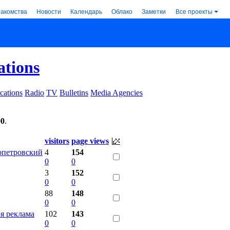
накомства
Новости
Календарь
Облако
Заметки
Все проекты
ations
cations
Radio
TV
Bulletins
Media Agencies
00
.
visitors
page views
опетровский
4
154
0
0
3
152
0
0
88
148
0
0
я реклама
102
143
0
0