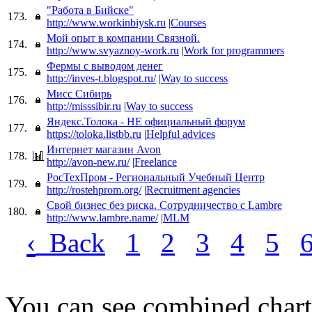
"Работа в Бийске"
173.
http://www.workinbiysk.ru
|
Courses
Мой опыт в компании Связной.
174.
http://www.svyaznoy-work.ru
|
Work for programmers
Фермы с выводом денег
175.
http://inves-t.blogspot.ru/
|
Way to success
Мисс Сибирь
176.
http://misssibir.ru
|
Way to success
Яндекс.Толока - НЕ официальный форум
177.
https://toloka.listbb.ru
|
Helpful advices
Интернет магазин Avon
178.
http://avon-new.ru/
|
Freelance
РосТехПром - Региональный Учебный Центр
179.
http://rostehprom.org/
|
Recruitment agencies
Свой бизнес без риска. Сотрудничество с Lambre
180.
http://www.lambre.name/
|
MLM
‹
Back
1
2
3
4
5
You can see combined chart