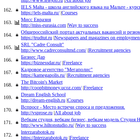
http://www.telejob.ru
|
All about job
IELS Malta - школа английского языка на Мальте - кур
162.
https://iels-malta.ru/
|
Courses
Мисс Евразия
163.
http://miss-eurasia.com
|
Way to success
Общероссийский портал актуальных вакансий и резюм
164.
https://trudtut.ru
|
Newspapers and magazines on employmen
SRL "Cadre Consult"
165.
http://www.cadreconsultmd.com/
|
Recruitment agencies
Бизнес Дар
166.
https://biznessdar.ru/
|
Freelance
Кадровое агентство "Мегаполис"
167.
https://kamegapolis.ru/
|
Recruitment agencies
The Bitcoin's Market
168.
http://coopbitmoney.ucoz.com/
|
Freelance
Dream English School
169.
http://dream-english.ru
|
Courses
Вспросе - Место встречи спроса и предложения.
170.
http://vsprose.ru
|
All about job
Вебкам студия, вебкам бизнес, вебкам модель Студия H
171.
http://www.hiltonstudio.ru/
|
Way to success
lnterzarabotok.ru
172.
https://lnterzarabotok.ru
|
Freelance