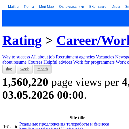
Mail.ru
Почта
Мой Мир
Одноклассники
ВКонтакте
Игры
З
Rating
>
Career/Wor
Way to success
All about job
Recruitment agencies
Vacancies
Newspa
about resume
Courses
Helpful advices
Work for programmers
Work on
day
week
month
1,560,220
page views per
4
03.05.2026 00:00
.
Site title
Реальные предложения телеработы и бизнеса
161.