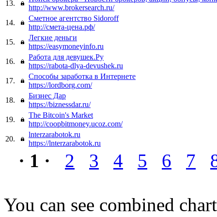
13.
http://www.brokersearch.ru/
Сметное агентство Sidoroff
14.
http://смета-цена.рф/
Легкие деньги
15.
https://easymoneyinfo.ru
Работа для девушек.Ру
16.
https://rabota-dlya-devushek.ru
Способы заработка в Интернете
17.
https://lordborg.com/
Бизнес Дар
18.
https://biznessdar.ru/
The Bitcoin's Market
19.
http://coopbitmoney.ucoz.com/
lnterzarabotok.ru
20.
https://lnterzarabotok.ru
· 1 ·
2
3
4
5
6
7
You can see combined chart