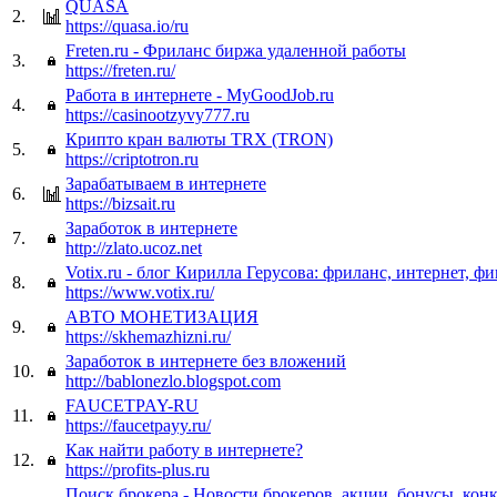
QUASA
2.
https://quasa.io/ru
Freten.ru - Фриланс биржа удаленной работы
3.
https://freten.ru/
Работа в интернете - MyGoodJob.ru
4.
https://casinootzyvy777.ru
Крипто кран валюты TRX (TRON)
5.
https://criptotron.ru
Зарабатываем в интернете
6.
https://bizsait.ru
Заработок в интернете
7.
http://zlato.ucoz.net
Votix.ru - блог Кирилла Герусова: фриланс, интернет, ф
8.
https://www.votix.ru/
АВТО МОНЕТИЗАЦИЯ
9.
https://skhemazhizni.ru/
Заработок в интернете без вложений
10.
http://bablonezlo.blogspot.com
FAUCETPAY-RU
11.
https://faucetpayy.ru/
Как найти работу в интернете?
12.
https://profits-plus.ru
Поиск брокера - Новости брокеров, акции, бонусы, кон