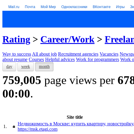
Mail.ru
Почта
Мой Мир
Одноклассники
ВКонтакте
Игры
З
Rating
>
Career/Work
>
Freela
Way to success
All about job
Recruitment agencies
Vacancies
Newspa
about resume
Courses
Helpful advices
Work for programmers
Work on
day
week
month
759,005
page views per
67
00:00
.
Site title
Недвижимость в Москве: купить квартиру, новостройку
1.
https://msk.etagi.com