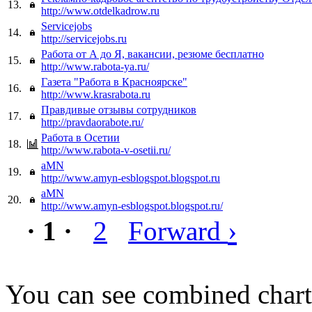
13.
http://www.otdelkadrow.ru
Servicejobs
14.
http://servicejobs.ru
Работа от А до Я, вакансии, резюме бесплатно
15.
http://www.rabota-ya.ru/
Газета "Работа в Красноярске"
16.
http://www.krasrabota.ru
Правдивые отзывы сотрудников
17.
http://pravdaorabote.ru/
Работа в Осетии
18.
http://www.rabota-v-osetii.ru/
aMN
19.
http://www.amyn-esblogspot.blogspot.ru
aMN
20.
http://www.amyn-esblogspot.blogspot.ru/
›
· 1 ·
2
Forward
You can see combined chart