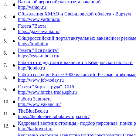
Вахта, общероссийская газета вакансий
2.
http://vahtoj.ru
Объявления ХМАО и Свердловской области - Вартум
3.
http://www.vartum.ru/
Газета "Вахта"
4.
https://gazetavahta.ru/
Общероссийский портал актуальных вакансий и резюме
5.
https://trudtut.ru
Газета "Вся работа"
6.
https://vsya-rabota.ru/
Работа от и до, поиск вакансий в Кемеровской области
7.
http://jobdo.ru
Работа сегодня! Более 3000 вакансий. Резюме, информа
8.
http://www.job-today.ru
Газета "Биржа труда", СПб
9.
http://www.birzha-truda.spb.ru
Работа Зарплата
10.
http://www.vakanc.ru/
TheBlueBee.eu
11.
https://thebluebee.rabota-evropa.com/
Кадровый вестник столицы - подбор персонала, поиск 
12.
http://kadrovest.ru
Рекламно-кадровое агентство по трудоустройству Отде