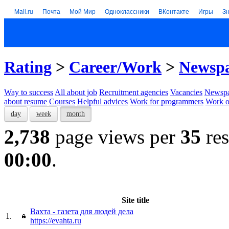
Mail.ru
Почта
Мой Мир
Одноклассники
ВКонтакте
Игры
З
Rating
>
Career/Work
>
Newspa
Way to success
All about job
Recruitment agencies
Vacancies
Newspa
about resume
Courses
Helpful advices
Work for programmers
Work on
day
week
month
2,738
page views per
35
res
00:00
.
Site title
Вахта - газета для людей дела
1.
https://evahta.ru