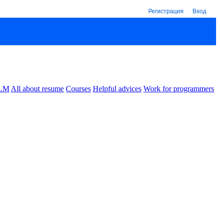
Регистрация
Вход
LM
All about resume
Courses
Helpful advices
Work for programmers