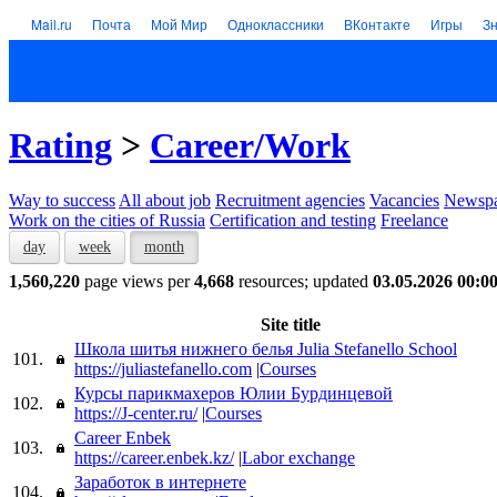
Mail.ru
Почта
Мой Мир
Одноклассники
ВКонтакте
Игры
З
Rating
>
Career/Work
Way to success
All about job
Recruitment agencies
Vacancies
Newspa
Work on the cities of Russia
Certification and testing
Freelance
day
week
month
1,560,220
page views per
4,668
resources; updated
03.05.2026 00:0
Site title
Школа шитья нижнего белья Julia Stefanello School
101.
https://juliastefanello.com
|
Courses
Курсы парикмахеров Юлии Бурдинцевой
102.
https://J-center.ru/
|
Courses
Career Enbek
103.
https://career.enbek.kz/
|
Labor exchange
Заработок в интернете
104.