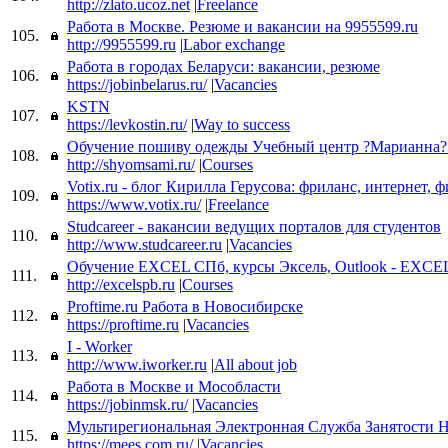
http://zlato.ucoz.net
|
Freelance
Работа в Москве. Резюме и вакансии на 9955599.ru
105.
http://9955599.ru
|
Labor exchange
Работа в городах Беларуси: вакансии, резюме
106.
https://jobinbelarus.ru/
|
Vacancies
KSTN
107.
https://levkostin.ru/
|
Way to success
Обучение пошиву одежды Учебный центр ?Марианна?
108.
http://shyomsami.ru/
|
Courses
Votix.ru - блог Кирилла Герусова: фриланс, интернет, 
109.
https://www.votix.ru/
|
Freelance
Studcareer - вакансии ведущих порталов для студентов
110.
http://www.studcareer.ru
|
Vacancies
Обучение EXCEL СПб, курсы Эксель, Outlook - EXCE
111.
http://excelspb.ru
|
Courses
Proftime.ru Работа в Новосибирске
112.
https://proftime.ru
|
Vacancies
I - Worker
113.
http://www.iworker.ru
|
All about job
Работа в Москве и Мособласти
114.
https://jobinmsk.ru/
|
Vacancies
Мультирегиональная Электронная Служба Занятости 
115.
https://mees.com.ru/
|
Vacancies