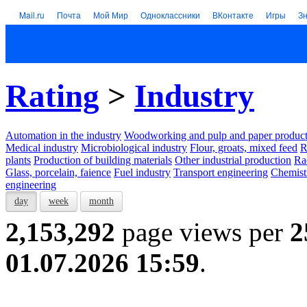
Mail.ru
Почта
Мой Мир
Одноклассники
ВКонтакте
Игры
З
Rating
>
Industry
Automation in the industry
Woodworking and pulp and paper product
Medical industry
Microbiological industry
Flour, groats, mixed feed
R
plants
Production of building materials
Other industrial production
Ra
Glass, porcelain, faience
Fuel industry
Transport engineering
Chemist
engineering
day
week
month
2,153,292
page views per
2
01.07.2026 15:59
.