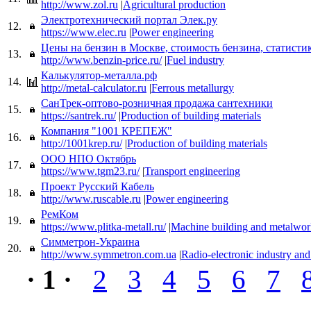
http://www.zol.ru
|
Agricultural production
Электротехнический портал Элек.ру
12.
https://www.elec.ru
|
Power engineering
Цены на бензин в Москве, стоимость бензина, статисти
13.
http://www.benzin-price.ru/
|
Fuel industry
Калькулятор-металла.рф
14.
http://metal-calculator.ru
|
Ferrous metallurgy
СанТрек-оптово-розничная продажа сантехники
15.
https://santrek.ru/
|
Production of building materials
Компания "1001 КРЕПЕЖ"
16.
http://1001krep.ru/
|
Production of building materials
ООО НПО Октябрь
17.
https://www.tgm23.ru/
|
Transport engineering
Проект Русский Кабель
18.
http://www.ruscable.ru
|
Power engineering
РемКом
19.
https://www.plitka-metall.ru/
|
Machine building and metalwor
Симметрон-Украина
20.
http://www.symmetron.com.ua
|
Radio-electronic industry an
· 1 ·
2
3
4
5
6
7