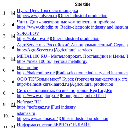
Site title
Пульс Цен. Торговая площадка
1.
http://www.pulscen.ru
|
Other industrial production
Чип и Дип - электронные компоненты и приборы
2.
https://www.chipdip.ru
|
Radio-electronic industry and instru
SOKOLOV
3.
https://sokolov.ru/
|
Other industrial production
AgroServer.ru - Российский Агропромышленный Сервер
4.
http://AgroServer.ru
|
Agricultural services
METAL100.RU - Металлопрокат. Поставщики и Цены. 
5.
https://metal100.ru/
|
Ferrous metallurgy
Haieronline
6.
https://haieronline.ru/
|
Radio-electronic industry and instrume
ООО ТК"Белый мост" Курск (торговля запчастями к с/х
7.
http://belmost-kursk.narod.ru
|
Agricultural production
Сеть региональных бизнес порталов RegTorg.Ru
8.
https://www.regtorg.ru/
|
Flour, groats, mixed feed
Neftegaz.RU
9.
https://neftegaz.ru/
|
Fuel industry
adamas.ru
10.
http://www.adamas.ru/
|
Other industrial production
Информагентство ЗЕРНО ОН-ЛАЙН
11.