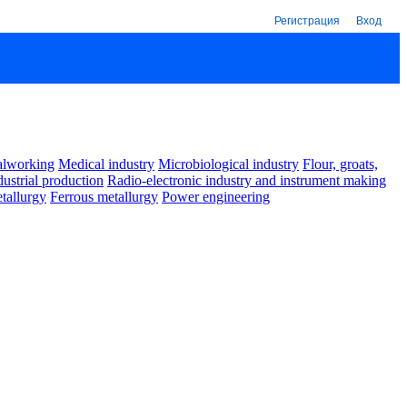
Регистрация
Вход
alworking
Medical industry
Microbiological industry
Flour, groats,
dustrial production
Radio-electronic industry and instrument making
tallurgy
Ferrous metallurgy
Power engineering