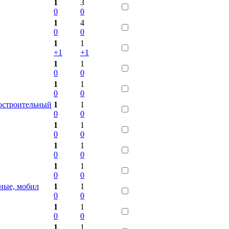
1
3
0
0
1
4
0
0
1
1
+1
+1
1
1
0
0
1
1
0
0
остроительный
1
1
0
0
1
1
0
0
1
1
0
0
1
1
0
0
ные, мобил
1
1
0
0
1
1
0
0
1
1