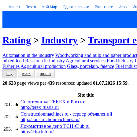
Mail.ru
Почта
Мой Мир
Одноклассники
ВКонтакте
Игры
З
Rating
>
Industry
>
Transport e
Automation in the industry
Woodworking and pulp and paper product
mixed feed
Research in Industry
Agricultural services
Food industry
P
Fisheries
Agricultural production
Glass, porcelain, faience
Fuel indust
day
week
month
20,628
page views per
439
resources; updated
01.07.2026 15:59
.
Site title
Cпецтехника TEREX в России
201.
http://terex-russia.ru
Constructionmachines.ru - сервер объявлений
202.
http://constructionmachines.ru/
Локомотивное депо TCH-Club.ru
203.
http://tch-club.ru/