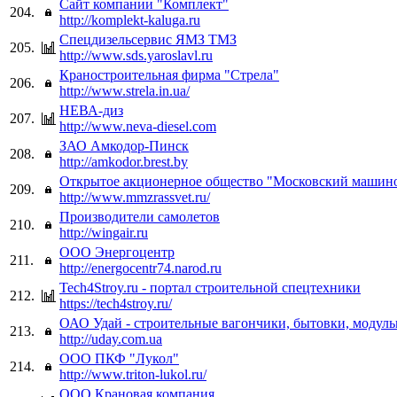
Сайт компании "Комплект"
204.
http://komplekt-kaluga.ru
Спецдизельсервис ЯМЗ ТМЗ
205.
http://www.sds.yaroslavl.ru
Краностроительная фирма "Стрела"
206.
http://www.strela.in.ua/
НЕВА-диз
207.
http://www.neva-diesel.com
ЗАО Амкодор-Пинск
208.
http://amkodor.brest.by
Открытое акционерное общество "Московский машин
209.
http://www.mmzrassvet.ru/
Производители самолетов
210.
http://wingair.ru
ООО Энергоцентр
211.
http://energocentr74.narod.ru
Tech4Stroy.ru - портал строительной спецтехники
212.
https://tech4stroy.ru/
ОАО Удай - строительные вагончики, бытовки, модуль
213.
http://uday.com.ua
ООО ПКФ "Лукол"
214.
http://www.triton-lukol.ru/
ООО Крановая компания