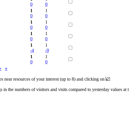
0
0
1
1
0
0
1
1
0
0
1
1
0
0
1
1
-4
-9
1
1
0
0
›
»
near resources of your interest (up to 8) and clicking on
 in the numbers of visitors and visits compared to yesterday values at 