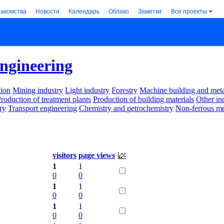
накомства
Новости
Календарь
Облако
Заметки
Все проекты
ngineering
ion
Mining industry
Light industry
Forestry
Machine building and met
roduction of treatment plants
Production of building materials
Other in
ry
Transport engineering
Chemistry and petrochemistry
Non-ferrous me
visitors
page views
1
1
0
0
1
1
0
0
1
1
0
0