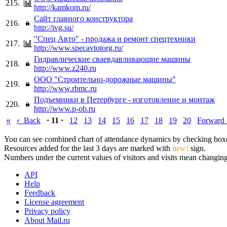
215.
http://kamkom.ru/
Сайт главного конструктора
216.
http://ivg.su/
"Спец Авто" - продажа и ремонт спецтехники
217.
http://www.specavtotorg.ru/
Гидравлические сваевдавливающие машины
218.
http://www.z240.ru
ООО "Cтроительно-дорожные машины"
219.
http://www.rbmc.ru
Подъемники в Петербурге - изготовление и монтаж
220.
http://www.p-ob.ru
«
‹
Back
· 11 ·
12
13
14
15
16
17
18
19
20
Forward
You can see combined chart of attendance dynamics by checking boxes 
Resources added for the last 3 days are marked with
new!
sign.
Numbers under the current values of visitors and visits mean changings
API
Help
Feedback
License agreement
Privacy policy
About Mail.ru