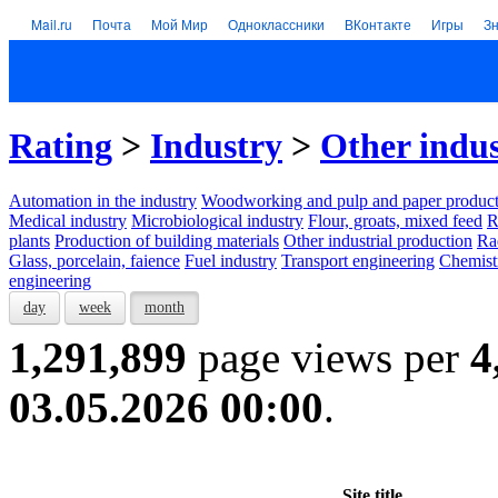
Mail.ru
Почта
Мой Мир
Одноклассники
ВКонтакте
Игры
З
Rating
>
Industry
>
Other indus
Automation in the industry
Woodworking and pulp and paper product
Medical industry
Microbiological industry
Flour, groats, mixed feed
R
plants
Production of building materials
Other industrial production
Ra
Glass, porcelain, faience
Fuel industry
Transport engineering
Chemist
engineering
day
week
month
1,291,899
page views per
4
03.05.2026 00:00
.
Site title