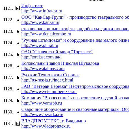
Инфратест
1121.
http://www.infratest.ru
ООО "КанСар-Групп" - производство театрального о
1122.
http://www.kansar.ru
стекловолоконные штифты, эндобоксы, диски порол
1123.
http://www.dentalcombo.ru
"Ручная штамповка" и оборудование для малого бизн
1124.
http://www.plural.ru
ОАО "Славянский завод "Торэласт"
1125.
http://torelast.com.ua/
Колокольный завод Николая Шувалова
1126.
http://www.italmas.com
Русские Технологии Сервиса
1127.
http://rts-russia.ru/index.html
ЗАО "Ветеран-Березка" Нефтепромысловое оборудов
1128.
http://www.veteran-berezka.ru
Компания "Вознесение" - изготовление изделий из к
1129.
http://www.vamspb.ru
Сварочное оборудование и сварочные материалы. Обо
1130.
http://www.1svarka.ru/
ВЛАДПРОМТЕКС, г. Владимир
1131.
http://www.vladpromtex.ru