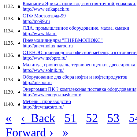
Компания Эрика - производство цветочной упаковки.
1132.
http://www.erikapack.ru
СТФ Мостоотряд-99
1133.
http://mo99.ru
ЛДА, промышленное оборудование, масла, смазки
1134.
http://www.lda.ru
Пневмоцилиндры "ПНЕВМОЛЮКС"
1135.
http://pnevmolux.narod.ru
СТЕН-Ю производство офисной мебели, изготовлен
1136.
http://www.mebpro.ru/
Малинуа, грюнендаль, тервюрен щенки. дрессировка.
1137.
http://www.solnik.ru/
Оборудование для сбора нефти и нефтепродуктов
1138.
http://oilsbor.ru
Энергомаш ПК ? комплексная поставка оборудования
1139.
http://www.energo-mash.com/
Мебель - производство
1140.
http://drevmaestro.ru/
«
‹
Back
51
52
53
5
›
»
Forward