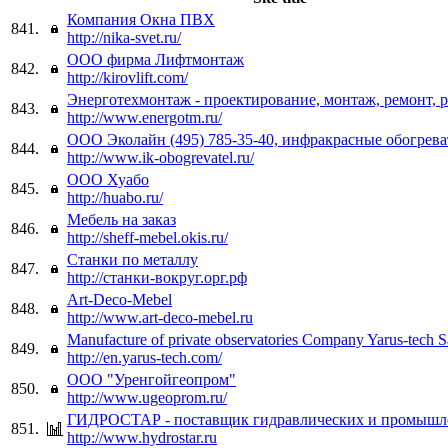
Компания Окна ПВХ
841.
http://nika-svet.ru/
ООО фирма Лифтмонтаж
842.
http://kirovlift.com/
Энерготехмонтаж - проектирование, монтаж, ремонт, 
843.
http://www.energotm.ru/
ООО Эколайн (495) 785-35-40, инфракрасные обогрева
844.
http://www.ik-obogrevatel.ru/
ООО Хуабо
845.
http://huabo.ru/
Мебель на заказ
846.
http://sheff-mebel.okis.ru/
Станки по металлу
847.
http://станки-вокруг.орг.рф
Art-Deco-Mebel
848.
http://www.art-deco-mebel.ru
Manufacture of private observatories Company Yarus-tech S
849.
http://en.yarus-tech.com/
ООО "Уренгойгеопром"
850.
http://www.ugeoprom.ru/
ГИДРОСТАР - поставщик гидравлических и промышл
851.
http://www.hydrostar.ru