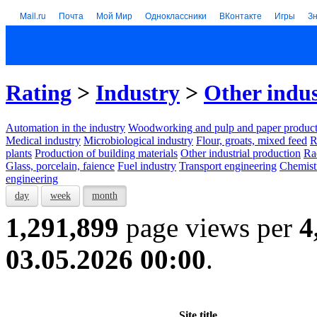
Mail.ru
Почта
Мой Мир
Одноклассники
ВКонтакте
Игры
З
Rating
>
Industry
>
Other indus
Automation in the industry
Woodworking and pulp and paper product
Medical industry
Microbiological industry
Flour, groats, mixed feed
R
plants
Production of building materials
Other industrial production
Ra
Glass, porcelain, faience
Fuel industry
Transport engineering
Chemist
engineering
day
week
month
1,291,899
page views per
4
03.05.2026 00:00
.
Site title