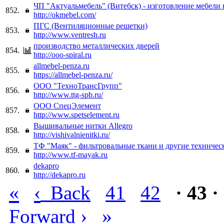
ЧП "Актуальмебель" (Витебск) - изготовление мебели 
852.
http://okmebel.com/
ПГС (Вентиляционные решетки)
853.
http://www.ventresh.ru
производство металлических дверей
854.
http://ooo-spiral.ru
allmebel-penza.ru
855.
https://allmebel-penza.ru/
ООО "ТехноТрансГрупп"
856.
http://www.ttg-spb.ru/
ООО СпецЭлемент
857.
http://www.spetselement.ru
Вышивальные нитки Allegro
858.
http://vishivalnienitki.ru/
ТФ "Маяк" - фильтровальные ткани и другие техничес
859.
http://www.tf-mayak.ru
dekapro
860.
http://dekapro.ru
«
‹
Back
41
42
· 43 ·
›
»
Forward