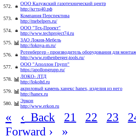
ООО Калужский газотехнический центр
572.
http://кгтц40.рф
Компания Перспектива
573.
http://mebelpers.ru/
ООО "Тех-Проект"
574.
http://www.techproject74.ru
ЗАО Локня-Мебель
575.
http://loknya-m.ru/
Ротенбергер - производитель оборудования для монтаж
576.
http://www.rothenberger-tools.ru/
ООО "Аполлон Групп"
577.
https://apollongrupp.ru/
ЛОКО- ЛТД
578.
http://lokoltd.ru
акриловый камень ханекс hanex, изделия из него
579.
http://hanex.ru
Эркон
580.
http://www.erkon.ru
«
‹
Back
21
22
23
2
›
»
Forward