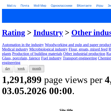
Mail.ru
Почта
Мой Мир
Одноклассники
ВКонтакте
Игры
З
Rating
>
Industry
>
Other indus
Automation in the industry
Woodworking and pulp and paper product
Medical industry
Microbiological industry
Flour, groats, mixed feed
R
plants
Production of building materials
Other industrial production
Ra
Glass, porcelain, faience
Fuel industry
Transport engineering
Chemist
engineering
day
week
month
1,291,899
page views per
4
03.05.2026 00:00
.
Site title