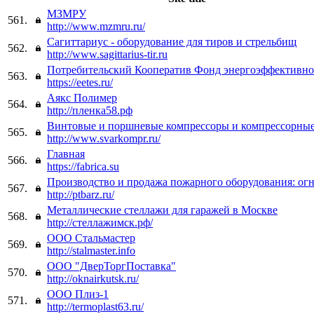
МЗМРУ
561.
http://www.mzmru.ru/
Сагиттариус - оборудование для тиров и стрельбищ
562.
http://www.sagittarius-tir.ru
Потребительский Кооператив Фонд энергоэффективно
563.
https://eetes.ru/
Аякс Полимер
564.
http://пленка58.рф
Винтовые и поршневые компрессоры и компрессорные
565.
http://www.svarkompr.ru/
Главная
566.
https://fabrica.su
Производство и продажа пожарного оборудования: ог
567.
http://ptbarz.ru/
Металлические стеллажи для гаражей в Москве
568.
http://стеллажимск.рф/
ООО Стальмастер
569.
http://stalmaster.info
ООО "ДверТоргПоставка"
570.
http://oknairkutsk.ru/
ООО Плиз-1
571.
http://termoplast63.ru/