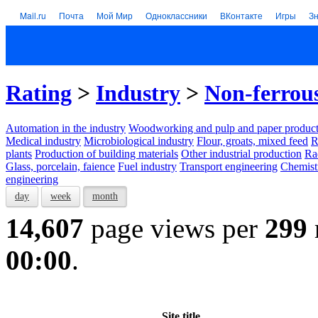
Mail.ru
Почта
Мой Мир
Одноклассники
ВКонтакте
Игры
З
Rating
>
Industry
>
Non-ferrou
Automation in the industry
Woodworking and pulp and paper product
Medical industry
Microbiological industry
Flour, groats, mixed feed
R
plants
Production of building materials
Other industrial production
Ra
Glass, porcelain, faience
Fuel industry
Transport engineering
Chemist
engineering
day
week
month
14,607
page views per
299
00:00
.
Site title