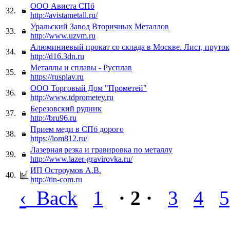
ООО Ависта СПб
32.
http://avistametall.ru/
Уральский Завод Вторичных Металлов
33.
http://www.uzvm.ru
Алюминиевый прокат со склада в Москве. Лист, пруток,
34.
http://d16.3dn.ru
Металлы и сплавы - Русплав
35.
https://rusplav.ru
ООО Торговый Дом "Прометей"
36.
http://www.tdprometey.ru
Березовский рудник
37.
http://bru96.ru
Прием меди в СПб дорого
38.
https://lom812.ru/
Лазерная резка и гравировка по металлу
39.
http://www.lazer-gravirovka.ru/
ИП Остроумов А.В.
40.
http://tin-com.ru
‹
Back
1
· 2 ·
3
4
5