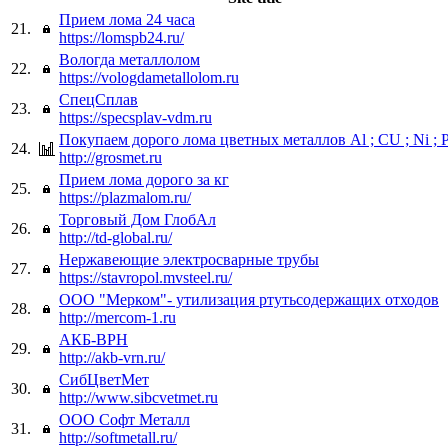
Прием лома 24 часа
21.
https://lomspb24.ru/
Вологда металлолом
22.
https://vologdametallolom.ru
СпецСплав
23.
https://specsplav-vdm.ru
Покупаем дорого лома цветных металлов Al ; CU ; Ni ; 
24.
http://grosmet.ru
Прием лома дорого за кг
25.
https://plazmalom.ru/
Торговый Дом ГлобАл
26.
http://td-global.ru/
Нержавеющие электросварные трубы
27.
https://stavropol.mvsteel.ru/
ООО "Мерком"- утилизация ртутьсодержащих отходов
28.
http://mercom-1.ru
АКБ-ВРН
29.
http://akb-vrn.ru/
СибЦветМет
30.
http://www.sibcvetmet.ru
ООО Софт Металл
31.
http://softmetall.ru/