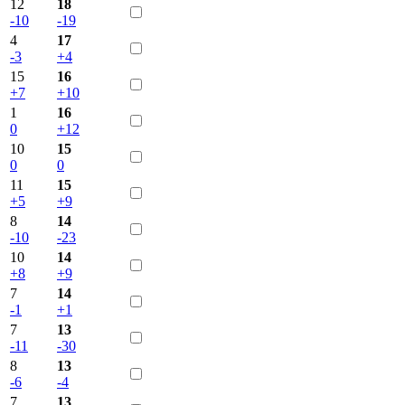
12
18
-10
-19
4
17
-3
+4
15
16
+7
+10
1
16
0
+12
10
15
0
0
11
15
+5
+9
8
14
-10
-23
10
14
+8
+9
7
14
-1
+1
7
13
-11
-30
8
13
-6
-4
7
13