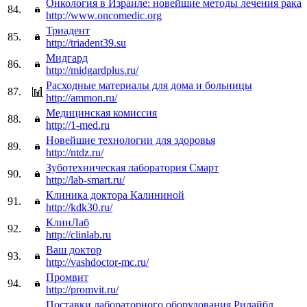
Онкология в Израиле: новейшие методы лечения рака
84.
http://www.oncomedic.org
Триадент
85.
http://triadent39.su
Мидгард
86.
http://midgardplus.ru/
Расходные материалы для дома и больницы
87.
http://ammon.ru/
Медицинская комиссия
88.
http://1-med.ru
Новейшие технологии для здоровья
89.
http://ntdz.ru/
Зуботехническая лаборатория Смарт
90.
http://lab-smart.ru/
Клиника доктора Калининой
91.
http://kdk30.ru/
КлинЛаб
92.
http://clinlab.ru
Ваш доктор
93.
http://vashdoctor-mc.ru/
Промвит
94.
http://promvit.ru/
Поставки лабораторного оборудования Рилайбл