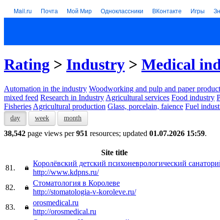
Mail.ru
Почта
Мой Мир
Одноклассники
ВКонтакте
Игры
З
Rating
>
Industry
>
Medical in
Automation in the industry
Woodworking and pulp and paper product
mixed feed
Research in Industry
Agricultural services
Food industry
P
Fisheries
Agricultural production
Glass, porcelain, faience
Fuel indust
day
week
month
38,542
page views per
951
resources; updated
01.07.2026 15:59
.
Site title
Королёвский детский психоневрологический санатори
81.
http://www.kdpns.ru/
Стоматология в Королеве
82.
http://stomatologia-v-koroleve.ru/
orosmedical.ru
83.
http://orosmedical.ru