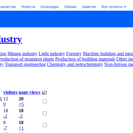
накомства
Новости
Календарь
Облако
Заметки
Все проекты
dustry
ion
Mining industry
Light industry
Forestry
Machine building and met
roduction of treatment plants
Production of building materials
Other in
ry
Transport engineering
Chemistry and petrochemistry
Non-ferrous me
visitors
page views
й
12
20
0
+5
18
18
-2
-2
8
18
-7
+1