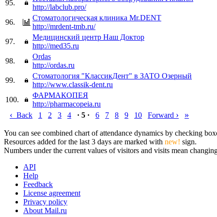
95.
http://labclub.pro/
Стоматологическая клиника Mr.DENT
96.
http://mrdent-tmb.ru/
Медицинский центр Наш Доктор
97.
http://med35.ru
Ordas
98.
http://ordas.ru
Стоматология "КлассикДент" в ЗАТО Озерный
99.
http://www.classik-dent.ru
ФАРМАКОПЕЯ
100.
http://pharmacopeia.ru
‹
›
»
Back
1
2
3
4
· 5 ·
6
7
8
9
10
Forward
You can see combined chart of attendance dynamics by checking boxes 
Resources added for the last 3 days are marked with
new!
sign.
Numbers under the current values of visitors and visits mean changings
API
Help
Feedback
License agreement
Privacy policy
About Mail.ru