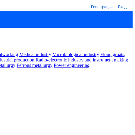
Регистрация
Вход
alworking
Medical industry
Microbiological industry
Flour, groats,
dustrial production
Radio-electronic industry and instrument making
tallurgy
Ferrous metallurgy
Power engineering