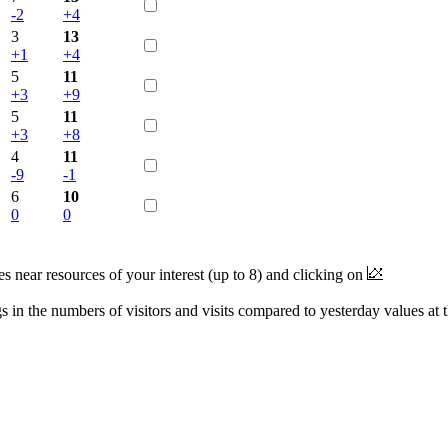
-2
+4
3
13
+1
+4
5
11
+3
+9
5
11
+3
+8
4
11
-9
-1
6
10
0
0
near resources of your interest (up to 8) and clicking on
 in the numbers of visitors and visits compared to yesterday values at 