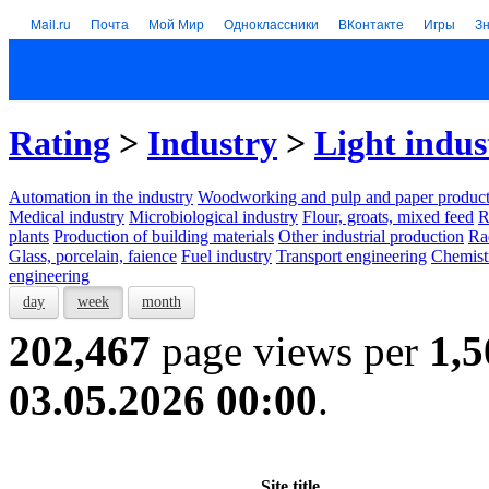
Mail.ru
Почта
Мой Мир
Одноклассники
ВКонтакте
Игры
З
Rating
>
Industry
>
Light indus
Automation in the industry
Woodworking and pulp and paper product
Medical industry
Microbiological industry
Flour, groats, mixed feed
R
plants
Production of building materials
Other industrial production
Ra
Glass, porcelain, faience
Fuel industry
Transport engineering
Chemist
engineering
day
week
month
202,467
page views per
1,5
03.05.2026 00:00
.
Site title