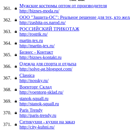
Мужские костюмы оптом от производителя
361.
http://biznes-moda.ru/
ООО "Защита-ОС": Реальное решение для тех, кто жел
362.
http://zashita-os.narod.ru/
РОССИЙСКИЙ ТРИКОТАЖ
363.
http://rostrik.ru/
martin-tex.ru
364.
http://martin-tex.ru/
Бизнес - Контакт
365.
http://biznes-kontakt.ru
Одежда для спорта и отдыха
366.
http://solve-ag.blogspot.com/
Classica
367.
http://nossky.ru/
Военторг Склад
368.
http://voentorg-sklad.ru/
stanok-squall.ru
369.
http://stanok-squall.ru
Paris Trendy
370.
http://paris-trendy.ru
Ситикухни - кухни на заказ
371.
http://city-kuhni.ru/