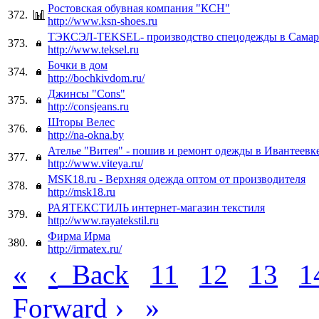
Ростовская обувная компания "КСН"
372.
http://www.ksn-shoes.ru
ТЭКСЭЛ-TEKSEL- производство спецодежды в Самар
373.
http://www.teksel.ru
Бочки в дом
374.
http://bochkivdom.ru/
Джинсы "Cons"
375.
http://consjeans.ru
Шторы Велес
376.
http://na-okna.by
Ателье "Витея" - пошив и ремонт одежды в Ивантеевк
377.
http://www.viteya.ru/
MSK18.ru - Верхняя одежда оптом от производителя
378.
http://msk18.ru
РАЯТЕКСТИЛЬ интернет-магазин текстиля
379.
http://www.rayatekstil.ru
Фирма Ирма
380.
http://irmatex.ru/
«
‹
Back
11
12
13
1
›
»
Forward