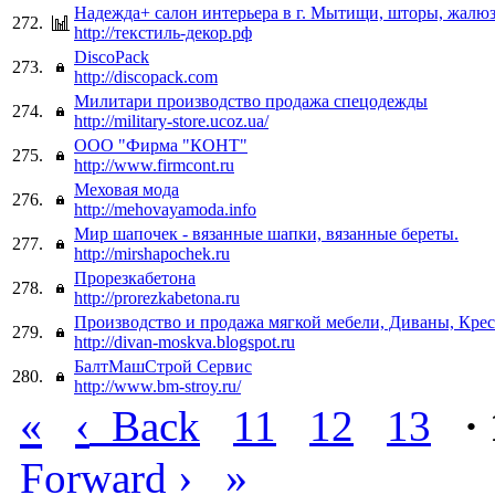
Надежда+ салон интерьера в г. Мытищи, шторы, жалюз
272.
http://текстиль-декор.рф
DiscoPack
273.
http://discopack.com
Милитари производство продажа спецодежды
274.
http://military-store.ucoz.ua/
ООО "Фирма "КОНТ"
275.
http://www.firmcont.ru
Меховая мода
276.
http://mehovayamoda.info
Мир шапочек - вязанные шапки, вязанные береты.
277.
http://mirshapochek.ru
Прорезкабетона
278.
http://prorezkabetona.ru
Производство и продажа мягкой мебели, Диваны, Крес
279.
http://divan-moskva.blogspot.ru
БалтМашСтрой Сервис
280.
http://www.bm-stroy.ru/
«
‹
Back
11
12
13
·
›
»
Forward