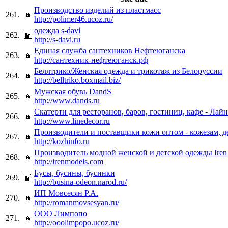
Производство изделий из пластмасс
261.
http://polimer46.ucoz.ru/
одежда s-davi
262.
http://s-davi.ru
Единая служба сантехников Нефтеюганска
263.
http://сантехник-нефтеюганск.рф
Беллтрико/Женская одежда и трикотаж из Белоруссии
264.
http://belltriko.boxmail.biz/
Мужская обувь DandS
265.
http://www.dands.ru
Скатерти для ресторанов, баров, гостиниц, кафе - Лай
266.
http://www.linedecor.ru
Производители и поставщики кожи оптом - кожезам, 
267.
http://kozhinfo.ru
Производитель модной женской и детской одежды Iren
268.
http://irenmodels.com
Бусы, бусины, бусинки
269.
http://busina-odeon.narod.ru/
ИП Мовсесян Р.А.
270.
http://romanmovsesyan.ru/
ООО Лимпопо
271.
http://ooolimpopo.ucoz.ru/