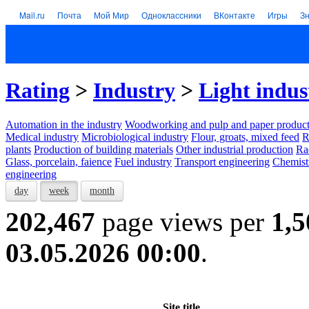
Mail.ru
Почта
Мой Мир
Одноклассники
ВКонтакте
Игры
З
Rating
>
Industry
>
Light indus
Automation in the industry
Woodworking and pulp and paper product
Medical industry
Microbiological industry
Flour, groats, mixed feed
R
plants
Production of building materials
Other industrial production
Ra
Glass, porcelain, faience
Fuel industry
Transport engineering
Chemist
engineering
day
week
month
202,467
page views per
1,5
03.05.2026 00:00
.
Site title