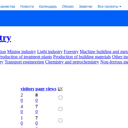
накомства
Новости
Календарь
Облако
Заметки
Все проекты
try
ion
Mining industry
Light industry
Forestry
Machine building and met
roduction of treatment plants
Production of building materials
Other in
ry
Transport engineering
Chemistry and petrochemistry
Non-ferrous me
visitors
page views
2
8
0
0
4
7
0
0
1
7
0
0