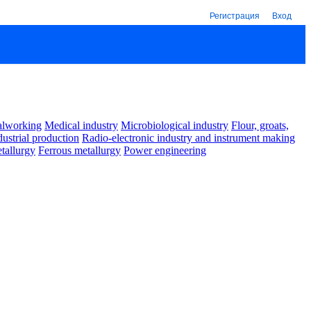
Регистрация
Вход
alworking
Medical industry
Microbiological industry
Flour, groats,
dustrial production
Radio-electronic industry and instrument making
tallurgy
Ferrous metallurgy
Power engineering