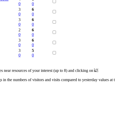
0
0
3
6
0
0
3
6
0
0
2
6
0
0
3
6
0
0
3
5
0
0
near resources of your interest (up to 8) and clicking on
 in the numbers of visitors and visits compared to yesterday values at 