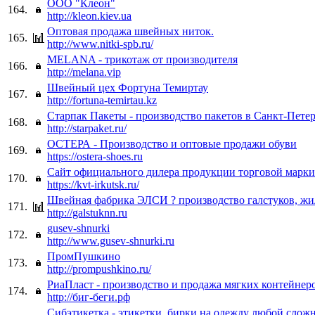
ООО "Клеон"
164.
http://kleon.kiev.ua
Оптовая продажа швейных ниток.
165.
http://www.nitki-spb.ru/
MELANA - трикотаж от производителя
166.
http://melana.vip
Швейный цех Фортуна Темиртау
167.
http://fortuna-temirtau.kz
Старпак Пакеты - производство пакетов в Санкт-Пете
168.
http://starpaket.ru/
ОСТЕРА - Производство и оптовые продажи обуви
169.
https://ostera-shoes.ru
Сайт официального дилера продукции торговой марк
170.
https://kvt-irkutsk.ru/
Швейная фабрика ЭЛСИ ? производство галстуков, жи
171.
http://galstuknn.ru
gusev-shnurki
172.
http://www.gusev-shnurki.ru
ПромПушкино
173.
http://prompushkino.ru/
РиаПласт - производство и продажа мягких контейнер
174.
http://биг-беги.рф
Сибэтикетка - этикетки, бирки на одежду любой слож