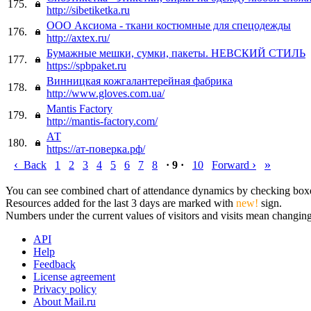
175.
http://sibetiketka.ru
ООО Аксиома - ткани костюмные для спецодежды
176.
http://axtex.ru/
Бумажные мешки, сумки, пакеты. НЕВСКИЙ СТИЛЬ
177.
https://spbpaket.ru
Винницкая кожгалантерейная фабрика
178.
http://www.gloves.com.ua/
Mantis Factory
179.
http://mantis-factory.com/
АТ
180.
https://ат-поверка.рф/
‹
›
»
Back
1
2
3
4
5
6
7
8
· 9 ·
10
Forward
You can see combined chart of attendance dynamics by checking boxes 
Resources added for the last 3 days are marked with
new!
sign.
Numbers under the current values of visitors and visits mean changings
API
Help
Feedback
License agreement
Privacy policy
About Mail.ru