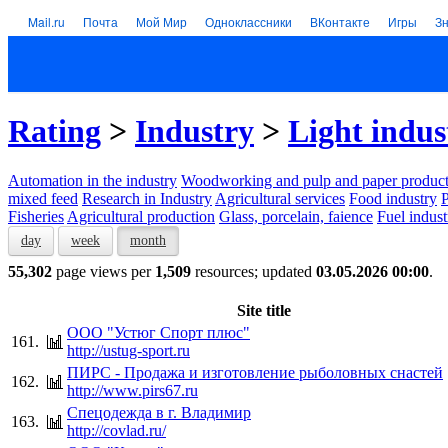
Mail.ru
Почта
Мой Мир
Одноклассники
ВКонтакте
Игры
З
Rating
>
Industry
>
Light indus
Automation in the industry
Woodworking and pulp and paper product
mixed feed
Research in Industry
Agricultural services
Food industry
P
Fisheries
Agricultural production
Glass, porcelain, faience
Fuel indust
day
week
month
55,302
page views per
1,509
resources; updated
03.05.2026 00:00
.
Site title
ООО "Устюг Спорт плюс"
161.
http://ustug-sport.ru
ПИРС - Продажа и изготовление рыболовных снастей
162.
http://www.pirs67.ru
Спецодежда в г. Владимир
163.
http://covlad.ru/