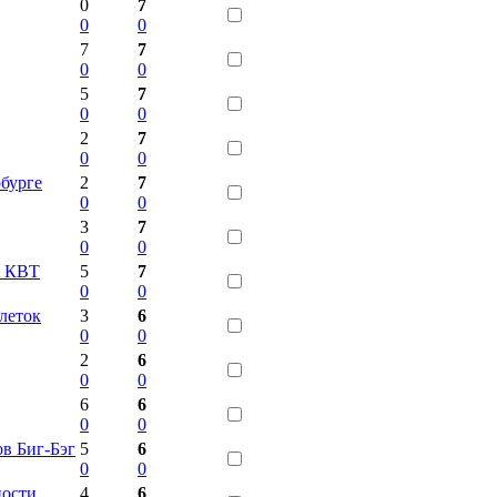
0
7
0
0
7
7
0
0
5
7
0
0
2
7
0
0
рбурге
2
7
0
0
3
7
0
0
и КВТ
5
7
0
0
леток
3
6
0
0
2
6
0
0
6
6
0
0
ов Биг-Бэг
5
6
0
0
ности
4
6