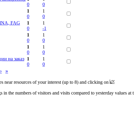
0
0
1
1
0
0
 INA, FAG
1
1
0
-1
1
1
0
0
1
1
0
0
ии на заказ
1
1
0
0
›
»
near resources of your interest (up to 8) and clicking on
 in the numbers of visitors and visits compared to yesterday values at 