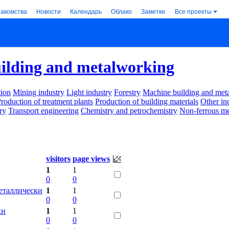
накомства
Новости
Календарь
Облако
Заметки
Все проекты
ilding and metalworking
ion
Mining industry
Light industry
Forestry
Machine building and met
roduction of treatment plants
Production of building materials
Other in
ry
Transport engineering
Chemistry and petrochemistry
Non-ferrous me
visitors
page views
1
1
0
0
еталлически
1
1
0
0
ки
1
1
0
0