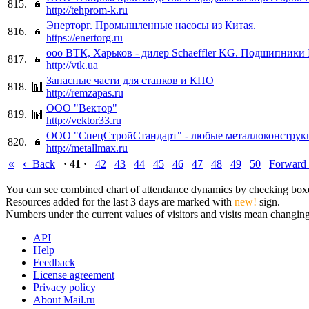
815.
http://tehprom-k.ru
Энерторг. Промышленные насосы из Китая.
816.
https://enertorg.ru
ооо ВТК, Харьков - дилер Schaeffler KG. Подшипники
817.
http://vtk.ua
Запасные части для станков и КПО
818.
http://remzapas.ru
ООО "Вектор"
819.
http://vektor33.ru
ООО "СпецСтройСтандарт" - любые металлоконструкц
820.
http://metallmax.ru
«
‹
Back
· 41 ·
42
43
44
45
46
47
48
49
50
Forward
You can see combined chart of attendance dynamics by checking boxes 
Resources added for the last 3 days are marked with
new!
sign.
Numbers under the current values of visitors and visits mean changings
API
Help
Feedback
License agreement
Privacy policy
About Mail.ru