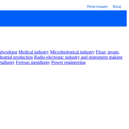
Регистрация
Вход
alworking
Medical industry
Microbiological industry
Flour, groats,
dustrial production
Radio-electronic industry and instrument making
tallurgy
Ferrous metallurgy
Power engineering