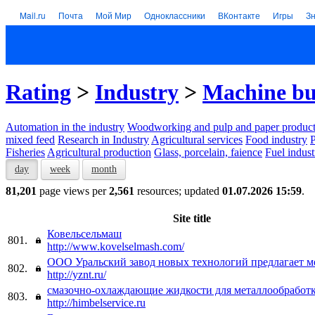
Mail.ru
Почта
Мой Мир
Одноклассники
ВКонтакте
Игры
З
Rating
>
Industry
>
Machine bu
Automation in the industry
Woodworking and pulp and paper product
mixed feed
Research in Industry
Agricultural services
Food industry
P
Fisheries
Agricultural production
Glass, porcelain, faience
Fuel indust
day
week
month
81,201
page views per
2,561
resources; updated
01.07.2026 15:59
.
Site title
Ковельсельмаш
801.
http://www.kovelselmash.com/
ООО Уральский завод новых технологий предлагает м
802.
http://yznt.ru/
смазочно-охлаждающие жидкости для металлообработ
803.
http://himbelservice.ru