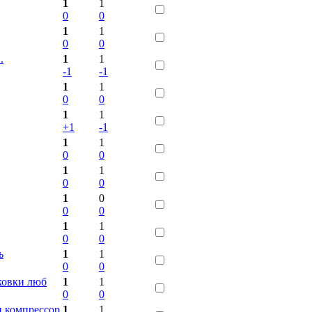
1
1
0
0
1
1
0
0
.
1
1
-1
-1
1
1
0
0
1
1
+1
-1
1
1
0
0
1
1
0
0
1
0
0
0
1
1
0
0
ь
1
1
0
0
ковки люб
1
1
0
0
и компрессор
1
1