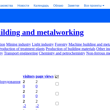
накомства
Новости
Календарь
Облако
Заметки
Все проекты
ilding and metalworking
ion
Mining industry
Light industry
Forestry
Machine building and met
roduction of treatment plants
Production of building materials
Other in
ry
Transport engineering
Chemistry and petrochemistry
Non-ferrous me
visitors
page views
борудования
2
2
0
0
2
2
0
0
2
2
-2
-2