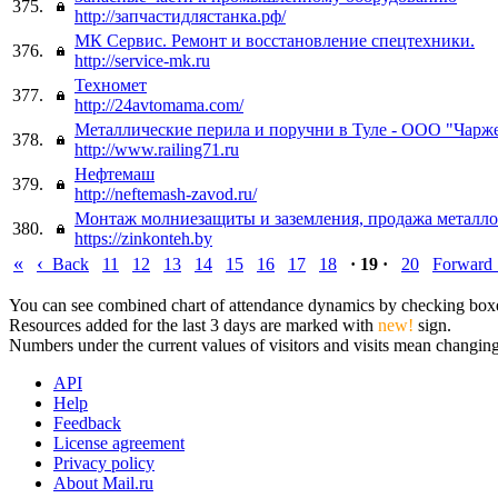
375.
http://запчастидлястанка.рф/
МК Сервис. Ремонт и восстановление спецтехники.
376.
http://service-mk.ru
Техномет
377.
http://24avtomama.com/
Металлические перила и поручни в Туле - ООО "Чарж
378.
http://www.railing71.ru
Нефтемаш
379.
http://neftemash-zavod.ru/
Монтаж молниезащиты и заземления, продажа металло
380.
https://zinkonteh.by
«
‹
Back
11
12
13
14
15
16
17
18
· 19 ·
20
Forward
You can see combined chart of attendance dynamics by checking boxes 
Resources added for the last 3 days are marked with
new!
sign.
Numbers under the current values of visitors and visits mean changings
API
Help
Feedback
License agreement
Privacy policy
About Mail.ru