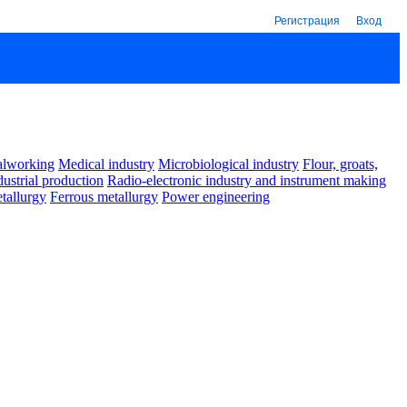
Регистрация
Вход
alworking
Medical industry
Microbiological industry
Flour, groats,
dustrial production
Radio-electronic industry and instrument making
tallurgy
Ferrous metallurgy
Power engineering