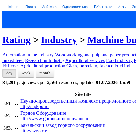
Mail.ru
Почта
Мой Мир
Одноклассники
ВКонтакте
Игры
З
Rating
>
Industry
>
Machine bu
Automation in the industry
Woodworking and pulp and paper product
mixed feed
Research in Industry
Agricultural services
Food industry
P
Fisheries
Agricultural production
Glass, porcelain, faience
Fuel indust
day
week
month
81,201
page views per
2,561
resources; updated
01.07.2026 15:59
.
Site title
Научно-производственный комплекс прецизионного о
361.
http://npkpo.ru
Горное Оборудование
362.
http://www.gornoe-oborudovanie.ru
Бакальский завод горного оборудования
363.
http://bzgo.ru/