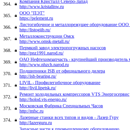
Компания Кристалл Северо-Запад
364.
http://www.kristallnw.ru
ООО "ПЭТ"
365.
https://pelement.ru
Листогибочное и металлорежущее оборудование ООО
366.
http://listogiib.ru/
Металлоконструкции Омск
367.
http://www.omsk-metall.ru/
Пермкий завод электропогружных насосов
368.
http://pnz1991.narod.ru/
ОАО Нефтехимзапчасть - крупнейший производитель 
369.
http://www.nhzch.narod.ru
Подшипники ISB от официального дилера
370.
http://isb-bearing.ru/
LIVIL - Профилегибочное оборудование
371.
http://livil.lipetsk.ru/
Ремонт холодильных компрессоров VTS Энергосервис
372.
http://holod.vts-energo.ru/
Московская Фабрика Специальных Часов
373.
http://mfsc.ru
Лазерные станки всех типов и видов - Лазер Гуру
374.
http://lazerguru.ru
Запасные части к промышленному оборудованию