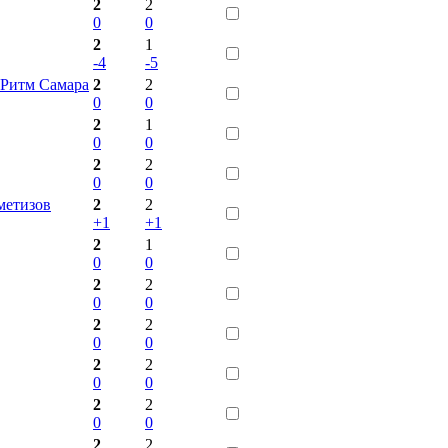
2
2
0
0
2
1
-4
-5
 Ритм Самара
2
2
0
0
2
1
0
0
2
2
0
0
метизов
2
2
+1
+1
2
1
0
0
2
2
0
0
2
2
0
0
2
2
0
0
2
2
0
0
2
2