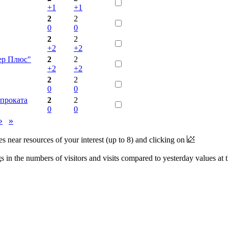
+1
+1
2
2
0
0
2
2
+2
+2
ер Плюс"
2
2
+2
+2
2
2
0
0
проката
2
2
0
0
›
»
near resources of your interest (up to 8) and clicking on
 in the numbers of visitors and visits compared to yesterday values at 