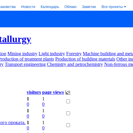
накомства
Новости
Календарь
Облако
Заметки
Все проекты
tallurgy
ion
Mining industry
Light industry
Forestry
Machine building and met
roduction of treatment plants
Production of building materials
Other in
ry
Transport engineering
Chemistry and petrochemistry
Non-ferrous me
visitors
page views
1
1
0
0
1
1
0
0
ого проката.
1
1
0
0