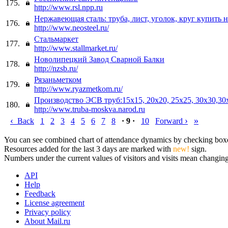
175.
http://www.rsl.npp.ru
Нержавеющая сталь: труба, лист, уголок, круг купить 
176.
http://www.neosteel.ru/
Стальмаркет
177.
http://www.stallmarket.ru/
Новолипецкий Завод Сварной Балки
178.
http://nzsb.ru/
Рязаньметком
179.
http://www.ryazmetkom.ru/
Производство ЭСВ труб:15х15, 20х20, 25х25, 30х30,30
180.
http://www.truba-moskva.narod.ru
‹
›
»
Back
1
2
3
4
5
6
7
8
· 9 ·
10
Forward
You can see combined chart of attendance dynamics by checking boxes 
Resources added for the last 3 days are marked with
new!
sign.
Numbers under the current values of visitors and visits mean changings
API
Help
Feedback
License agreement
Privacy policy
About Mail.ru