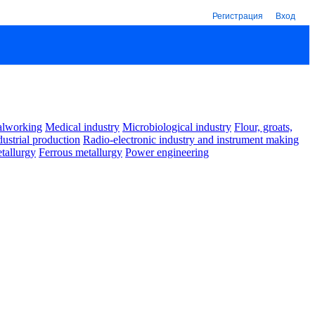
Регистрация
Вход
alworking
Medical industry
Microbiological industry
Flour, groats,
dustrial production
Radio-electronic industry and instrument making
tallurgy
Ferrous metallurgy
Power engineering