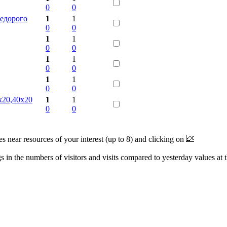
0
0
недорого
1
1
0
0
1
1
0
0
1
1
0
0
1
1
0
0
х20,40х20
1
1
0
0
near resources of your interest (up to 8) and clicking on
 in the numbers of visitors and visits compared to yesterday values at 