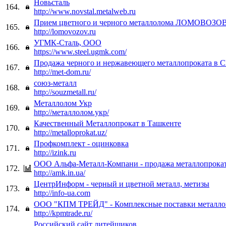
Новьсталь
164.
http://www.novstal.metalweb.ru
Прием цветного и черного металлолома ЛОМОВОЗО
165.
http://lomovozov.ru
УГМК-Сталь, ООО
166.
https://www.steel.ugmk.com/
Продажа черного и нержавеющего металлопроката в 
167.
http://met-dom.ru/
союз-металл
168.
http://souzmetall.ru/
Металлолом Укр
169.
http://металлолом.укр/
Качественный Металлопрокат в Ташкенте
170.
http://metalloprokat.uz/
Профкомплект - оцинковка
171.
http://izink.ru
ООО Альфа-Металл-Компани - продажа металлопрока
172.
http://amk.in.ua/
ЦентрИнформ - черный и цветной металл, метизы
173.
http://info-ua.com
ООО "КПМ ТРЕЙД" - Комплексные поставки металло
174.
http://kpmtrade.ru/
Российский сайт литейщиков