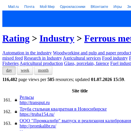
Mail.ru
Почта
Мой Мир
Одноклассники
ВКонтакте
Игры
З
Rating
>
Industry
>
Ferrous me
Automation in the industry
Woodworking and pulp and paper product
mixed feed
Research in Industry
Agricultural services
Food industry
P
Fisheries
Agricultural production
Glass, porcelain, faience
Fuel indust
day
week
month
116,482
page views per
585
resources; updated
01.07.2026 15:59
.
Site title
Рельсы
161.
http://transput.ru
Труба стальная квадратная в Новосибирске
162.
https://truba154.ru/
ООО "Промкалибр" выпуск и реализация калиброванн
163.
http://promkalibr.ru/