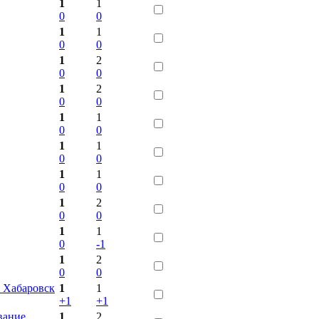
1
1
0
0
1
1
0
0
1
2
0
0
1
2
0
0
1
1
0
0
1
1
0
0
1
1
0
0
1
2
0
0
1
1
0
-1
1
2
0
0
 Хабаровск
1
1
+1
+1
вание.
1
2