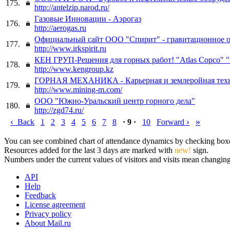
175.
http://antelzip.narod.ru/
Газовые Инновации - Аэрогаз
176.
http://aerogas.ru
Официальный сайт ООО "Спирит" - гравитационное о
177.
http://www.irkspirit.ru
КЕН ГРУП-Решения для горных работ! "Atlas Copco" 
178.
http://www.kengroup.kz
ГОРНАЯ МЕХАНИКА - Карьерная и землеройная тех
179.
http://www.mining-m.com/
ООО "Южно-Уральский центр горного дела"
180.
http://zgd74.ru/
‹
›
»
Back
1
2
3
4
5
6
7
8
· 9 ·
10
Forward
You can see combined chart of attendance dynamics by checking boxes 
Resources added for the last 3 days are marked with
new!
sign.
Numbers under the current values of visitors and visits mean changings
API
Help
Feedback
License agreement
Privacy policy
About Mail.ru