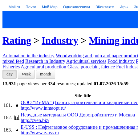
Mail.ru
Почта
Мой Мир
Одноклассники
ВКонтакте
Игры
З
Rating
>
Industry
>
Mining ind
Automation in the industry
Woodworking and pulp and paper product
mixed feed
Research in Industry
Agricultural services
Food industry
P
Fisheries
Agricultural production
Glass, porcelain, faience
Fuel indust
day
week
month
13,931
page views per
334
resources; updated
01.07.2026 15:59
.
Site title
ООО "ИнМА" (Гранит, строительный и кварцевый пес
161.
http://www.inmaopt.ru/
Нерудные материалы ООО Дорстройсинтез г. Москва
162.
http://zven.biz/
E-USS : Нефтегазовое оборудование и промышленная 
163.
http://www.e-uss.ru