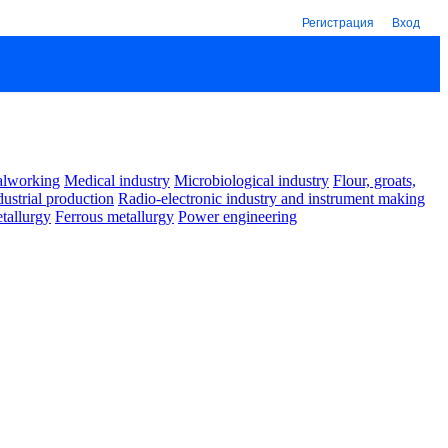
Регистрация
Вход
alworking
Medical industry
Microbiological industry
Flour, groats,
dustrial production
Radio-electronic industry and instrument making
tallurgy
Ferrous metallurgy
Power engineering