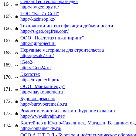
СевЗапГео геологоразведка
164.
http://nwgeology.ru/
ТОО "КазИнСоП"
165.
http://kazinsop.kz/
Технологии интенсификации добычи нефти
166.
http://rs-geo.orgfree.com/
ООО "Нефтегаз инжиниринг"
167.
http://ngiproject.ru
Нерудные материалы для строительства
168.
http://pesok77.ru/
iGeo24
169.
http://iGeo24.ru
Экспотех
170.
https://expotech.pro/
ООО "Майкопнеруд"
171.
http://maykopnerud.ru
Буровое ремесло
172.
http://burovoeremeslo.ru
Ремонт и очистка скважин. Бурение скважин.
173.
http://www.skvajin.net/
Контейнер в Южно-Сахалинск, Магадан, Владивосток,
174.
http://container-dv.ru/
ООО А Н Т Э Л - Буровое и нефтехимическое оборудо