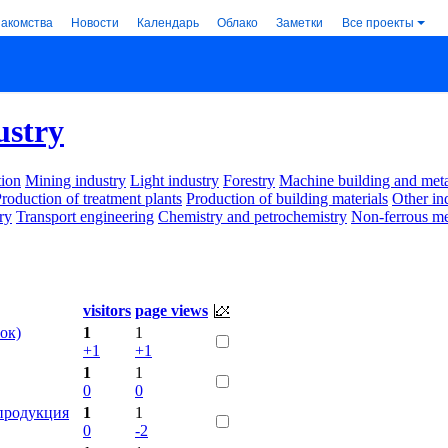
накомства
Новости
Календарь
Облако
Заметки
Все проекты
ustry
ion
Mining industry
Light industry
Forestry
Machine building and met
roduction of treatment plants
Production of building materials
Other in
ry
Transport engineering
Chemistry and petrochemistry
Non-ferrous me
visitors
page views
ок)
1
1
+1
+1
1
1
0
0
продукция
1
1
0
-2