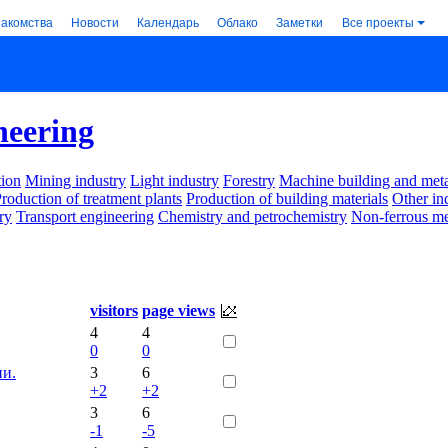
накомства
Новости
Календарь
Облако
Заметки
Все проекты
neering
ion
Mining industry
Light industry
Forestry
Machine building and met
roduction of treatment plants
Production of building materials
Other in
ry
Transport engineering
Chemistry and petrochemistry
Non-ferrous me
visitors
page views
4
4
0
0
ии.
3
6
+2
+2
3
6
-1
-5