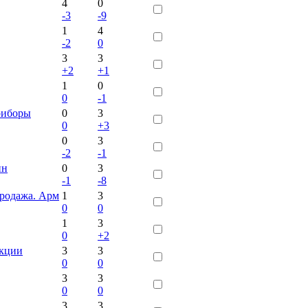
4
0
-3
-9
1
4
-2
0
3
3
+2
+1
1
0
0
-1
риборы
0
3
0
+3
0
3
-2
-1
нн
0
3
-1
-8
продажа. Арм
1
3
0
0
1
3
0
+2
укции
3
3
0
0
3
3
0
0
3
3