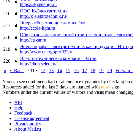
215.
https://skyenergo.ru
ООО К-Электротехник
216.
http://k-elektrotechnik.ru/
Энергосберегающие лампы Экола
217.
http://ecola-light.ru
Общество с ограниченной ответственностью "Электр
218.
http://ets-str.ru
Энергопрофи - электротехническая продукция. Интерн
219.
http://www.energoprofi23.ru
Электротехническая компания Элтон
220.
http://elton.selec.ru/
«
‹
Back
· 11 ·
12
13
14
15
16
17
18
19
20
Forward
You can see combined chart of attendance dynamics by checking boxes 
Resources added for the last 3 days are marked with
new!
sign.
Numbers under the current values of visitors and visits mean changings
API
Help
Feedback
License agreement
Privacy policy
About Mail.ru