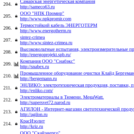
Самарская энергетическая компания
204.
http://sameco63.ru
ООО "НПК Промир"
205.
http://www.npkpromir.com
Термостойкий кабель ЭНЕРГОТЕРМ
206.
http://www.energotherm.ru
sintez-crimea
207.
http://www.sintez-crimea.ru
Высоковольтные испытания, электроизмерительные п
208.
http://energoprojekt.spb.ru/
Компания ООО "Снабэкс"
209.
http://snabex.ru
Промышленное оборудование очистки Клайд Бергема
210.
http://bergemann.ru
ЭНЛИКО: электротехническая продукция, поставки, 
211.
http://enliko.com/
Электроматериалы в Тюмени. MegaWatt.
212.
http://supersvet72.narod.ru
АГИЛОН - Интернет-магазин светотехнической прод
213.
http://agilon.ru
КрасИзолит
214.
http://kriz.ru
ООО "Скайэнерго"