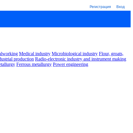
Регистрация
Вход
alworking
Medical industry
Microbiological industry
Flour, groats,
dustrial production
Radio-electronic industry and instrument making
tallurgy
Ferrous metallurgy
Power engineering