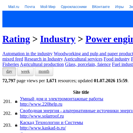
Mail.ru
Почта
Мой Мир
Одноклассники
ВКонтакте
Игры
З
Rating
>
Industry
>
Power engi
Automation in the industry
Woodworking and pulp and paper product
mixed feed
Research in Industry
Agricultural services
Food industry
P
Fisheries
Agricultural production
Glass, porcelain, faience
Fuel indust
day
week
month
72,797
page views per
1,671
resources; updated
01.07.2026 15:59
.
Site title
Умный дом и электромонтажные работы
201.
http://www.220help.ru
Свободная энергия - альтернативные источники энерг
202.
http://www.solarroof.ru
Каскад Технологии и Системы
203.
http://www.kaskad-ts.ru/