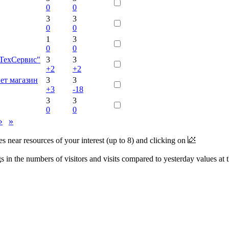
0
0
3
3
0
0
1
3
0
0
оТехСервис"
3
3
+2
+2
ет магазин
3
3
+3
-18
3
3
0
0
›
»
near resources of your interest (up to 8) and clicking on
 in the numbers of visitors and visits compared to yesterday values at 