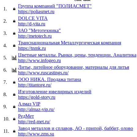
Группа компаний "ПОЛИАСМЕТ"
1.
https://poliasmet.ru
DOLCE VITA
2.
http://d-vita.ru
ЗАО "Метотехника"
3.
http://metotech.ru
Транснациональная Металлургическая компания
4.
https://tnmk.ru
Цветные металлы. Рынки, цены, тенденции. Аналитика
5.
http://www.infogeo.ru
Литье, литейное оборудование, материалы для литья
6.
http://www.ruscastings.ru/
ООО НИКА. Продажа титана
7.
http://titantorg.ru/
Изготовление ювелирных изделий
8.
https://gold-story.ru
Алмаз VIP
9.
http://almaz-vip.ru/
РедМет
10.
http://red-met.ru/
Завод металлов и сплавов, АО - припой, баббит, олово
11.
http://www.zms.su