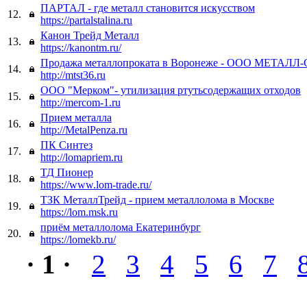
ПАРТАЛ - где металл становится искусством
12.
https://partalstalina.ru
Канон Трейд Металл
13.
https://kanontm.ru/
Продажа металлопроката в Воронеже - ООО МЕТАЛ
14.
http://mtst36.ru
ООО "Мерком"- утилизация ртутьсодержащих отходов
15.
http://mercom-1.ru
Прием металла
16.
http://MetalPenza.ru
ПК Синтез
17.
http://lomapriem.ru
ТД Пионер
18.
https://www.lom-trade.ru/
ТЗК МеталлТрейд - прием металлолома в Москве
19.
https://lom.msk.ru
приём металлолома Екатеринбург
20.
https://lomekb.ru/
· 1 ·
2
3
4
5
6
7