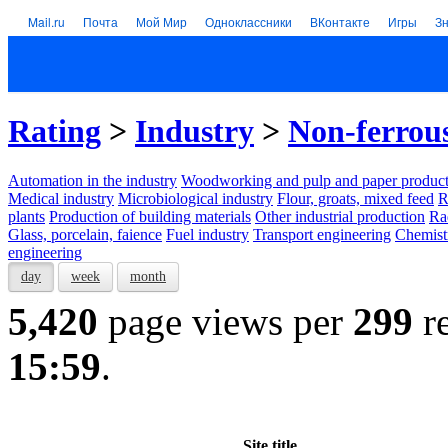
Mail.ru
Почта
Мой Мир
Одноклассники
ВКонтакте
Игры
З
Rating
>
Industry
>
Non-ferrou
Automation in the industry
Woodworking and pulp and paper product
Medical industry
Microbiological industry
Flour, groats, mixed feed
R
plants
Production of building materials
Other industrial production
Ra
Glass, porcelain, faience
Fuel industry
Transport engineering
Chemist
engineering
day
week
month
5,420
page views per
299
re
15:59
.
Site title