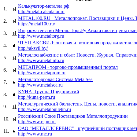
Калькулятор-металла.рф
1.
http://metal-calculator.ru
METAL100.RU - Металлопрокат. Поставщики и Цены. 
2.
https://metal100.ru/
Информагенство МеталлТорг.Ру Аналитика и цены рын
3.
http://www.metaltorg.ru
ЧТУП АКСВИЛ: оптовая и розничная продажа металло
4.
http://aksvil.by/
Металлоснабжение и сбыт: Новости, Журнал, Справочн
5.
http://www.metalinfo.ru
МЕТАПРОМ - торгово-промышленный портал
6.
http://www.metaprom.ru
Металлоторговая Система MetalSea
7.
http://www.metalsea.ru
КУНА, Группа Предприятий
8.
http://kuna-perm.ru
Металлургический бюллетень. Цены, новости, аналитик
9.
http://www.metalbulletin.ru
Российский Союз Поставщиков Металлопродукции
10.
http://www.rspm.ru
ОАО "МЕТАЛЛСЕРВИС" - крупнейший поставщик мета
11.
http://www.mc.ru