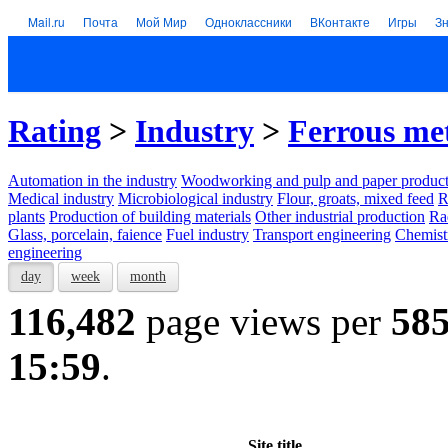
Mail.ru
Почта
Мой Мир
Одноклассники
ВКонтакте
Игры
З
Rating
>
Industry
>
Ferrous me
Automation in the industry
Woodworking and pulp and paper product
Medical industry
Microbiological industry
Flour, groats, mixed feed
R
plants
Production of building materials
Other industrial production
Ra
Glass, porcelain, faience
Fuel industry
Transport engineering
Chemist
engineering
day
week
month
116,482
page views per
58
15:59
.
Site title