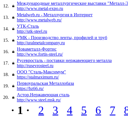
Международные металлургические выставки "Металл-
12.
http://www.metal-expo.ru
Metalweb.ru - Металлургия в Интернет
13.
http://www.metalweb.ru/
УТК-Сталь
14.
http://utk-steel.ru
УМК - Производство ленты, профилей и труб
15.
http://uralmetalcompany.ru
Новаметалл-Фортис
16.
http://www.fortis-steel.ru/
Русевросталь - поставки нержавеющего металла
17.
http://rusevrosteel.ru
ООО "Сталь-Максимум"
18.
https://stalmaximum.ru/
Первоуральская Металлобаза
19.
https://bz66.ru/
Астор.Нержавеющая сталь
20.
http://www.steel.msk.ru/
· 1 ·
2
3
4
5
6
7