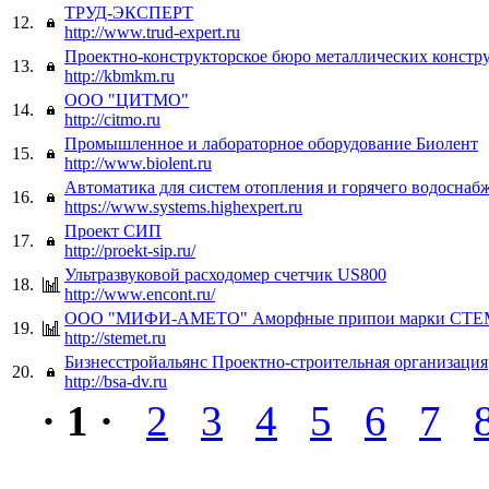
ТРУД-ЭКСПЕРТ
12.
http://www.trud-expert.ru
Проектно-конструкторское бюро металлических констр
13.
http://kbmkm.ru
ООО "ЦИТМО"
14.
http://citmo.ru
Промышленное и лабораторное оборудование Биолент
15.
http://www.biolent.ru
Автоматика для систем отопления и горячего водоснаб
16.
https://www.systems.highexpert.ru
Проект СИП
17.
http://proekt-sip.ru/
Ультразвуковой расходомер счетчик US800
18.
http://www.encont.ru/
ООО "МИФИ-АМЕТО" Аморфные припои марки СТ
19.
http://stemet.ru
Бизнесстройальянс Проектно-строительная организация
20.
http://bsa-dv.ru
· 1 ·
2
3
4
5
6
7