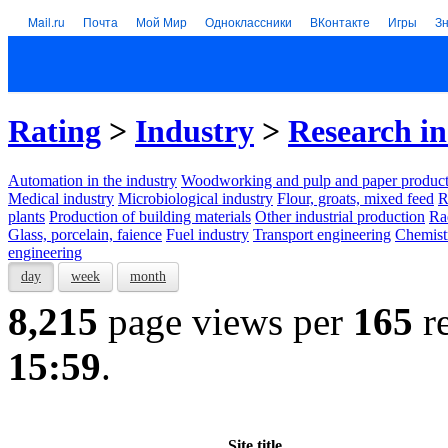
Mail.ru
Почта
Мой Мир
Одноклассники
ВКонтакте
Игры
З
Rating
>
Industry
>
Research in
Automation in the industry
Woodworking and pulp and paper product
Medical industry
Microbiological industry
Flour, groats, mixed feed
R
plants
Production of building materials
Other industrial production
Ra
Glass, porcelain, faience
Fuel industry
Transport engineering
Chemist
engineering
day
week
month
8,215
page views per
165
re
15:59
.
Site title