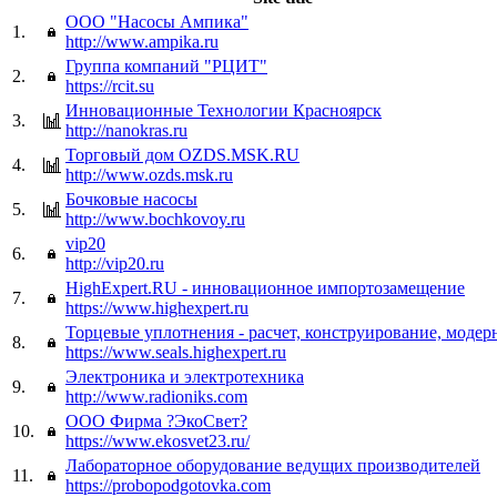
ООО "Насосы Ампика"
1.
http://www.ampika.ru
Группа компаний "РЦИТ"
2.
https://rcit.su
Инновационные Технологии Красноярск
3.
http://nanokras.ru
Торговый дом OZDS.MSK.RU
4.
http://www.ozds.msk.ru
Бочковые насосы
5.
http://www.bochkovoy.ru
vip20
6.
http://vip20.ru
HighExpert.RU - инновационное импортозамещение
7.
https://www.highexpert.ru
Торцевые уплотнения - расчет, конструирование, модер
8.
https://www.seals.highexpert.ru
Электроника и электротехника
9.
http://www.radioniks.сom
ООО Фирма ?ЭкоСвет?
10.
https://www.ekosvet23.ru/
Лабораторное оборудование ведущих производителей
11.
https://probopodgotovka.com