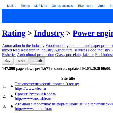
Mail.ru
Почта
Мой Мир
Одноклассники
ВКонтакте
Игры
З
Rating
>
Industry
>
Power engi
Automation in the industry
Woodworking and pulp and paper product
mixed feed
Research in Industry
Agricultural services
Food industry
P
Fisheries
Agricultural production
Glass, porcelain, faience
Fuel indust
day
week
month
147,899
page views per
1,671
resources; updated
03.05.2026 00:00
.
Site title
Электротехнический портал Элек.ру
1.
https://www.elec.ru
Проект Русский Кабель
2.
http://www.ruscable.ru
Атомная энергетика: информационный и аналитический
3.
http://www.atominfo.ru