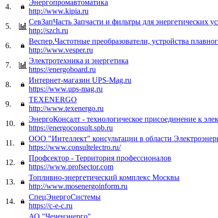
Энергопромавтоматика
4.
http://www.kipia.ru
СевЗапЧасть Запчасти и фильтры для энергетических у
5.
http://szch.ru
Веспер.Частотные преобразователи, устройства плавног
6.
http://www.vesper.ru
Электротехника и энергетика
7.
https://energoboard.ru
Интернет-магазин UPS-Mag.ru
8.
https://www.ups-mag.ru
TEXENERGO
9.
http://www.texenergo.ru
ЭнергоКонсалт - технологическое присоединение к эле
10.
https://energoconsult.spb.ru
ООО "Интеллект" консультации в области Электроэнер
11.
https://www.consultelectro.ru/
Профсектор - Территория профессионалов
12.
https://www.profsector.com
Топливно-энергетический комплекс Москвы
13.
http://www.mosenergoinform.ru
СпецЭнергоСистемы
14.
https://c-e-c.ru
АО "Чеченэнерго"