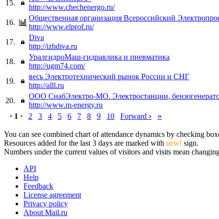
15.
http://www.chechenergo.ru/
Общественная организация Всероссийский Электропр
16.
http://www.elprof.ru/
Diva
17.
http://izhdiva.ru
УралгидроМаш-гидравлика и пневматика
18.
http://ugm74.com/
весь Электротехнический рынок России и СНГ
19.
http://alll.ru
ООО СнабЭлектро-МО. Электростанции, бензогенерат
20.
http://www.m-energy.ru
›
»
· 1 ·
2
3
4
5
6
7
8
9
10
Forward
You can see combined chart of attendance dynamics by checking boxes 
Resources added for the last 3 days are marked with
new!
sign.
Numbers under the current values of visitors and visits mean changings
API
Help
Feedback
License agreement
Privacy policy
About Mail.ru