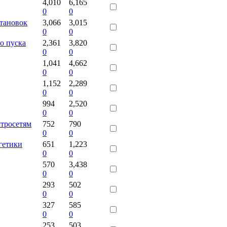
4,010
6,165
0
0
становок
3,066
3,015
0
0
о пуска
2,361
3,820
0
0
1,041
4,662
0
0
1,152
2,289
0
0
994
2,520
0
0
ктросетям
752
790
0
0
гетики
651
1,223
0
0
570
3,438
0
0
293
502
0
0
327
585
0
0
253
503