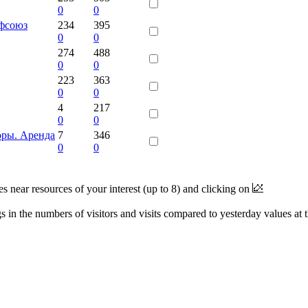
0
0
офсоюз
234
395
0
0
274
488
0
0
223
363
0
0
4
217
0
0
оры. Аренда
7
346
0
0
near resources of your interest (up to 8) and clicking on
 in the numbers of visitors and visits compared to yesterday values at 