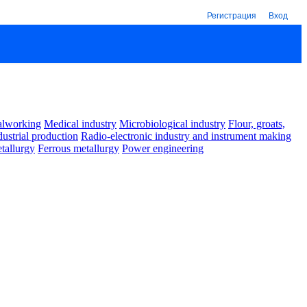
Регистрация
Вход
alworking
Medical industry
Microbiological industry
Flour, groats,
dustrial production
Radio-electronic industry and instrument making
tallurgy
Ferrous metallurgy
Power engineering