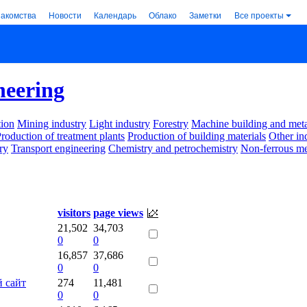
накомства
Новости
Календарь
Облако
Заметки
Все проекты
neering
ion
Mining industry
Light industry
Forestry
Machine building and met
roduction of treatment plants
Production of building materials
Other in
ry
Transport engineering
Chemistry and petrochemistry
Non-ferrous me
visitors
page views
21,502
34,703
0
0
16,857
37,686
0
0
 сайт
274
11,481
0
0