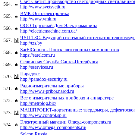
Свет Светит-производство светодиодных светильнико
564.
http://www.svetsvetit.ru
ВМК-Оптоэлектроника
565.
http://www.vmk.ru
ООО Торговый Дом Электромашина
566.
http://electricmachine.com.ua/
ЧУП ТЗС. Ведущий системный интегратор телекомму
567.
http://tzs.by
SarElCom.ru - Поиск электронных компонентов
568.
https://sarelcom.ru
Сервисная Служба Санкт-Петербурга
569.
http://sservices.ru
Парадокс
570.
http://paradox-security.ru
Радиоизмерительные приборы
571.
http://www.r-pribor.narod.ru
Все о измерительных приборах и аппаратуре
572.
http://metrolog.biz/
МАШПРОЕКТ-портативные: твердомеры, дефектоско
573.
http://www.control.sp.ru
Электронный магазин Omega-components.ru
574.
http://www.omega-components.ru/
Solcon Russia