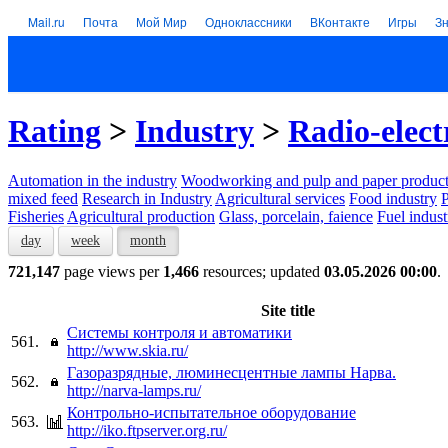
Mail.ru
Почта
Мой Мир
Одноклассники
ВКонтакте
Игры
З
Rating
>
Industry
>
Radio-elect
Automation in the industry
Woodworking and pulp and paper product
mixed feed
Research in Industry
Agricultural services
Food industry
P
Fisheries
Agricultural production
Glass, porcelain, faience
Fuel indust
day
week
month
721,147
page views per
1,466
resources; updated
03.05.2026 00:00
.
Site title
Системы контроля и автоматики
561.
http://www.skia.ru/
Газоразрядные, люминесцентные лампы Нарва.
562.
http://narva-lamps.ru/
Контрольно-испытательное оборудование
563.
http://iko.ftpserver.org.ru/