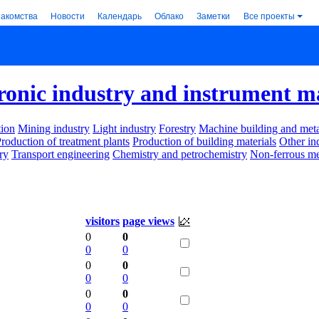
накомства
Новости
Календарь
Облако
Заметки
Все проекты
ronic industry and instrument 
ion
Mining industry
Light industry
Forestry
Machine building and met
roduction of treatment plants
Production of building materials
Other in
ry
Transport engineering
Chemistry and petrochemistry
Non-ferrous me
visitors
page views
0
0
0
0
0
0
0
0
0
0
0
0