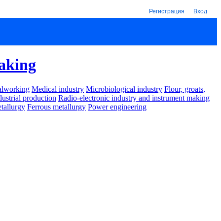
Регистрация
Вход
making
alworking
Medical industry
Microbiological industry
Flour, groats,
dustrial production
Radio-electronic industry and instrument making
tallurgy
Ferrous metallurgy
Power engineering