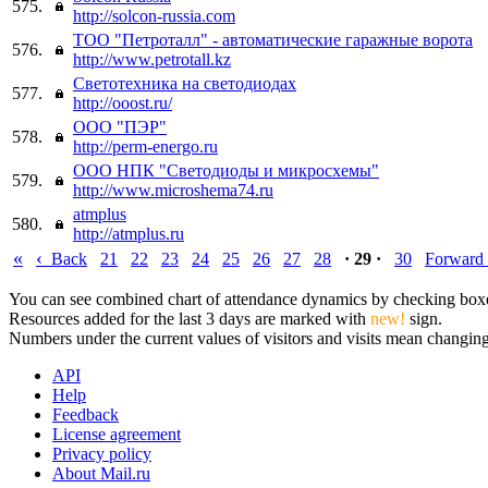
575.
http://solcon-russia.com
ТОО "Петроталл" - автоматические гаражные ворота
576.
http://www.petrotall.kz
Светотехника на светодиодах
577.
http://ooost.ru/
ООО "ПЭР"
578.
http://perm-energo.ru
ООО НПК "Светодиоды и микросхемы"
579.
http://www.microshema74.ru
atmplus
580.
http://atmplus.ru
«
‹
Back
21
22
23
24
25
26
27
28
· 29 ·
30
Forward
You can see combined chart of attendance dynamics by checking boxes 
Resources added for the last 3 days are marked with
new!
sign.
Numbers under the current values of visitors and visits mean changings
API
Help
Feedback
License agreement
Privacy policy
About Mail.ru