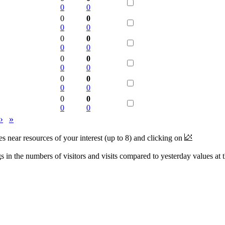
0
0
0
0
0
0
0
0
0
0
0
0
0
0
0
0
0
0
0
0
0
0
›
»
near resources of your interest (up to 8) and clicking on
 in the numbers of visitors and visits compared to yesterday values at 