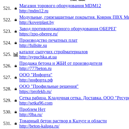
Магазин торового оборудования MDM12
521.
http://mdm12.ru
Модульные, грязезащитные покрытия. Коврик ПВХ М
522.
http://koverplast.by
Завод противопожарного оборудования ОБЕРЕГ
523.
https://zpo-obereg.ru/
Производство печатных плат
524.
http://fullsite.su
каталог сыпучих стройматериалов
525.
http://sypuchka.at.ua
Продажа бетона и ЖБИ от производителя
526.
http://777beton.ru
ООО "Инфорта"
527.
http://инфорта.рф
ООО "Профильные решения"
528.
https://profekb.ru/
Сетка рабица. Кладочная сетка. Доставка. ООО "Ресур
529.
http://setka96.com
Проблем Нет
530.
http://0ba.ru/
Товарный бетон раствор в Калуге и области
531.
http://beton-kaluga.ru/