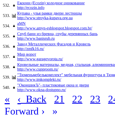
Екоцин (Ecozin) холодное цинкование
532.
http://ecozin.info
Купава - улья рамки двери лестницы
533.
http://www.stroyka-kupava.org.ua
aMN
534.
http://www.amyn-esblogspot.blogspot.com.br/
Сруб бани из бревна, срубы деревянных бань
535.
http://www.banisrub.ru
Завод Металлических Фасадов и Кровель
536.
http://zmfk16.ru/
Мир ворот
537.
http://www.garagevorota.ru/
Кровельные материалы, медная, стальная, алюминиева
538.
http://www.cupproom.ru/
"Тюменьмебелькомплект" мебельная фурнитура в Тюм
539.
http://www.tmkomplekt.ru/
"ОконщикЪ"- пластиковые окна и двери
540.
http://www.okna-dostupno.ru/
«
‹
Back
21
22
23
2
›
»
Forward