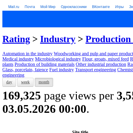
Mail.ru
Почта
Мой Мир
Одноклассники
ВКонтакте
Игры
З
Rating
>
Industry
>
Production 
Automation in the industry
Woodworking and pulp and paper product
Medical industry
Microbiological industry
Flour, groats, mixed feed
R
plants
Production of building materials
Other industrial production
Ra
Glass, porcelain, faience
Fuel industry
Transport engineering
Chemist
engineering
day
week
month
169,325
page views per
3,5
03.05.2026 00:00
.
Site title