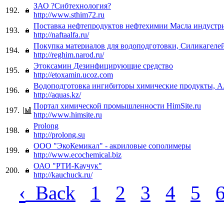
ЗАО ?Сибтехнология?
192.
http://www.sthim72.ru
Поставка нефтепродуктов нефтехимии Масла индустр
193.
http://naftaalfa.ru/
Покупка материалов для водоподготовки, Силикагелей
194.
http://reghim.narod.ru/
Этоксамин Дезинфицирующие средство
195.
http://etoxamin.ucoz.com
Водоподготовка ингибиторы химические продукты,
196.
http://aquas.kz/
Портал химической промышленности HimSite.ru
197.
http://www.himsite.ru
Prolong
198.
http://prolong.su
ООО "ЭкоКемикал" - акриловые сополимеры
199.
http://www.ecochemical.biz
ОАО "РТИ-Каучук"
200.
http://kauchuck.ru/
‹
Back
1
2
3
4
5