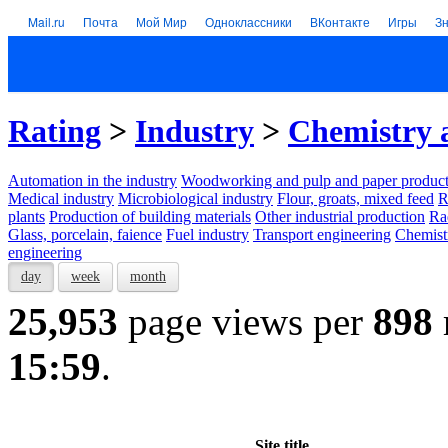
Mail.ru
Почта
Мой Мир
Одноклассники
ВКонтакте
Игры
З
Rating
>
Industry
>
Chemistry 
Automation in the industry
Woodworking and pulp and paper product
Medical industry
Microbiological industry
Flour, groats, mixed feed
R
plants
Production of building materials
Other industrial production
Ra
Glass, porcelain, faience
Fuel industry
Transport engineering
Chemist
engineering
day
week
month
25,953
page views per
898
15:59
.
Site title