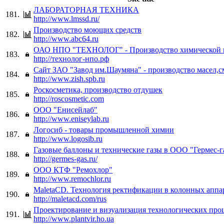
ЛАБОРАТОРНАЯ ТЕХНИКА
181.
http://www.lmssd.ru/
Производство моющих средств
182.
http://www.abc64.ru
ОАО НПО "ТЕХНОЛОГ" - Производство химической 
183.
http://технолог-нпо.рф
Сайт ЗАО "Завод им.Шаумяна" - производство масел,
184.
http://www.zish.spb.ru
Роскосметика, производство отдушек
185.
http://roscosmetic.com
ООО "Енисейлаб"
186.
http://www.eniseylab.ru
Логосиб - товары промышленной химии
187.
http://www.logosib.ru
Газовые баллоны и технические газы в ООО "Гермес-г
188.
http://germes-gas.ru/
ООО КТФ "Ремохлор"
189.
http://www.remochlor.ru
MaletaCD. Технология ректификации в колонных аппа
190.
http://maletacd.com/rus
Проектирование и визуализация технологических про
191.
http://www.plantvir.ho.ua